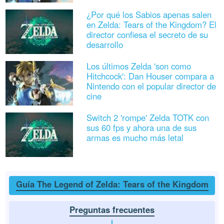
¿Por qué los Sabios apenas salen
en Zelda: Tears of the Kingdom? El
director confiesa el secreto de su
desarrollo
Los últimos Zelda 'son como
Hitchcock': Dan Houser compara a
Nintendo con el popular director de
cine
Switch 2 'rompe' Zelda TOTK con
sus 60 fps y ahora una de sus
armas es mucho más letal
Guía The Legend of Zelda: Tears of the Kingdom
Preguntas frecuentes