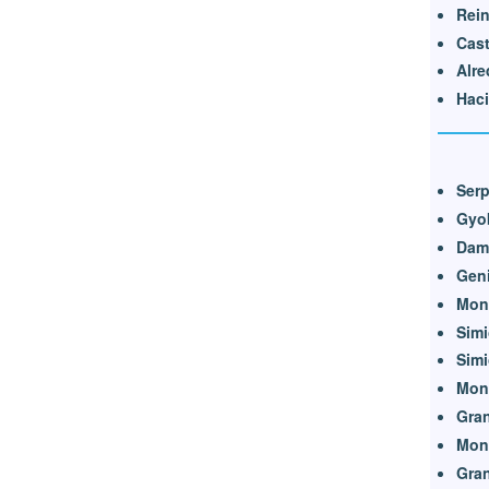
Rein
Cast
Alre
Haci
Serp
Gyo
Dam
Geni
Mon
Simi
Simi
Monj
Gra
Monj
Gran