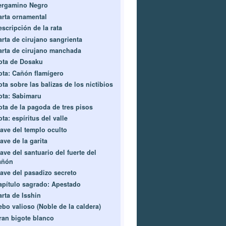
ergamino Negro
arta ornamental
escripción de la rata
arta de cirujano sangrienta
arta de cirujano manchada
ota de Dosaku
ota: Cañón flamígero
ta sobre las balizas de los nictibios
ota: Sabimaru
ota de la pagoda de tres pisos
ta: espíritus del valle
lave del templo oculto
ave de la garita
ave del santuario del fuerte del
añón
lave del pasadizo secreto
apítulo sagrado: Apestado
arta de Isshin
ebo valioso (Noble de la caldera)
ran bigote blanco