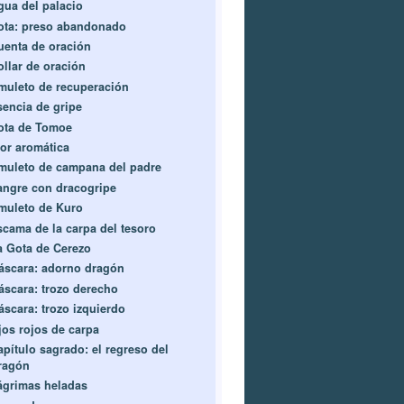
gua del palacio
ota: preso abandonado
uenta de oración
ollar de oración
muleto de recuperación
sencia de gripe
ota de Tomoe
lor aromática
muleto de campana del padre
angre con dracogripe
muleto de Kuro
scama de la carpa del tesoro
a Gota de Cerezo
áscara: adorno dragón
áscara: trozo derecho
áscara: trozo izquierdo
jos rojos de carpa
apítulo sagrado: el regreso del
ragón
ágrimas heladas