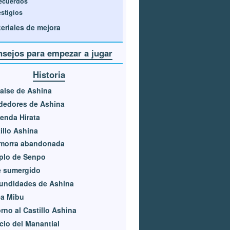
ecuerdos
estigios
eriales de mejora
sejos para empezar a jugar
Historia
alse de Ashina
dedores de Ashina
enda Hirata
illo Ashina
morra abandonada
plo de Senpo
e sumergido
undidades de Ashina
ea Mibu
rno al Castillo Ashina
cio del Manantial