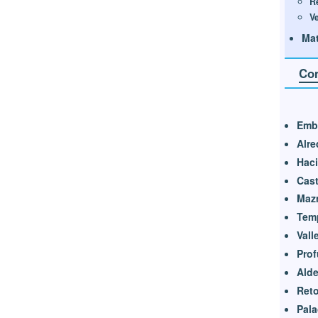
R
V
Mat
Con
Emb
Alre
Haci
Cast
Maz
Tem
Vall
Prof
Ald
Reto
Pala