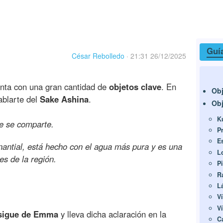
Guí
César Rebolledo
·
21:31 26/12/2025
nta con una gran cantidad de
objetos clave
. En
Obj
ablarte del
Sake Ashina
.
Obj
K
ke se comparte.
P
E
antial, está hecho con el agua más pura y es una
L
es de la región.
P
R
L
V
V
nsigue de Emma
y lleva dicha aclaración en la
C