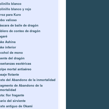
olinillo blanco
olinillo blanco y rojo
rroz para Kuro
ebo valioso
áscara de baile de dragón
ablero de conteo de dragón
agaré
ake Ashina
ke inferior
lcohol de mono
uente del dragón
nseñanzas esotéricas
olpe mortal antiaéreo
saje flotante
exto del Abandono de la inmortalidad
ragmento de Abandono de la
nmortalidad
ta: flor fragante
ario del sirviente
exto antiguo de Okami