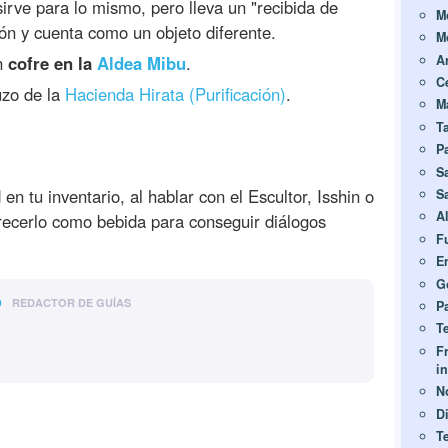
sirve para lo mismo, pero lleva un "recibida de
M
n y cuenta como un objeto diferente.
M
A
n
cofre en la
Aldea Mibu
.
C
uzo de la
Hacienda Hirata (Purificación)
.
M
T
P
S
en tu inventario, al hablar con el Escultor, Isshin o
Sa
A
recerlo como bebida para conseguir diálogos
F
E
G
o
REDACTOR DE GUÍAS
Pa
T
F
i
No
Di
T