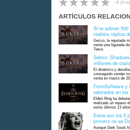
-
/5 (
0
vo
ARTÍCULOS RELACIO
Si te sobran 500
realista réplica d
Gecco, la reputada ma
venta una figurada de
Twice.
Sekiro: Shadows 
millones de copi
El dinámico y desafia
conseguido vender má
venta en marzo de 2
FromSoftware y l
valorados en los
Elden Ring ha debuta
realizado un repaso de
estos últimos 13 años
Estos son los 5 j
primero no es Da
Aunque Dark Souls for