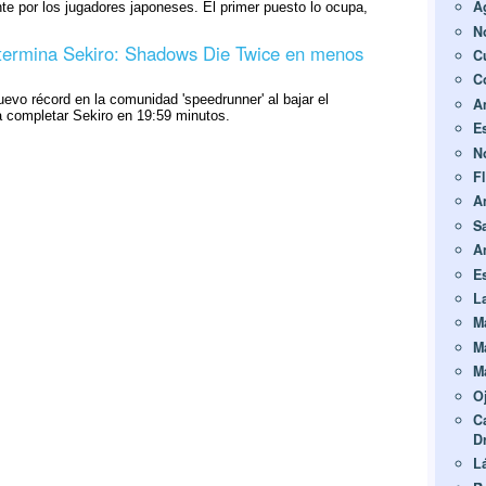
A
e por los jugadores japoneses. El primer puesto lo ocupa,
N
termina Sekiro: Shadows Die Twice en menos
C
C
uevo récord en la comunidad 'speedrunner' al bajar el
A
a completar Sekiro en 19:59 minutos.
E
N
F
A
S
A
E
L
M
M
M
O
C
D
L