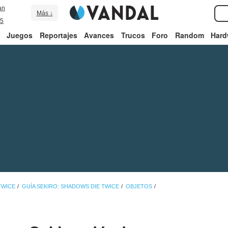
an
Más ↓
5
Juegos
Reportajes
Avances
Trucos
Foro
Random
Hard
TWICE
GUÍA SEKIRO: SHADOWS DIE TWICE
OBJETOS