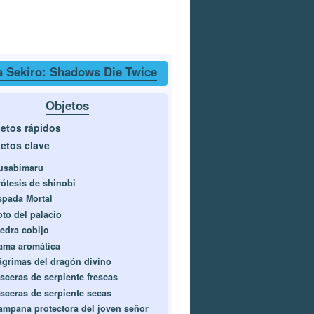
a Sekiro: Shadows Die Twice
Objetos
etos rápidos
etos clave
usabimaru
rótesis de shinobi
spada Mortal
oto del palacio
iedra cobijo
ama aromática
ágrimas del dragón divino
ísceras de serpiente frescas
ísceras de serpiente secas
ampana protectora del joven señor