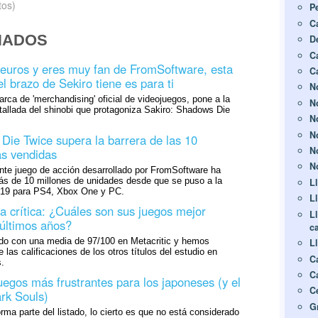
tos)
P
C
NADOS
D
C
 euros y eres muy fan de FromSoftware, esta
C
el brazo de Sekiro tiene es para ti
N
rca de 'merchandising' oficial de videojuegos, pone a la
N
tallada del shinobi que protagoniza Sakiro: Shadows Die
No
N
Die Twice supera la barrera de las 10
N
as vendidas
No
nte juego de acción desarrollado por FromSoftware ha
s de 10 millones de unidades desde que se puso a la
L
019 para PS4, Xbox One y PC.
Ll
a crítica: ¿Cuáles son sus juegos mejor
Ll
 últimos años?
c
do con una media de 97/100 en Metacritic y hemos
L
 las calificaciones de los otros títulos del estudio en
C
.
C
uegos más frustrantes para los japoneses (y el
C
rk Souls)
G
ma parte del listado, lo cierto es que no está considerado