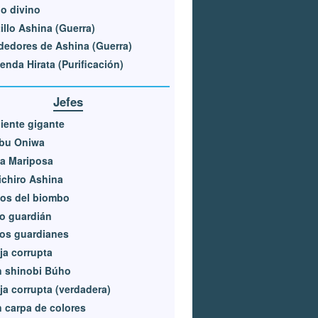
o divino
illo Ashina (Guerra)
dedores de Ashina (Guerra)
enda Hirata (Purificación)
Jefes
iente gigante
bu Oniwa
a Mariposa
chiro Ashina
os del biombo
o guardián
os guardianes
a corrupta
n shinobi Búho
a corrupta (verdadera)
 carpa de colores