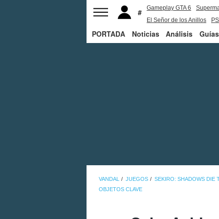
Gameplay GTA 6
Superm
El Señor de los Anillos
PS
PORTADA
Noticias
Análisis
Guías
VANDAL
JUEGOS
SEKIRO: SHADOWS DIE 
OBJETOS CLAVE