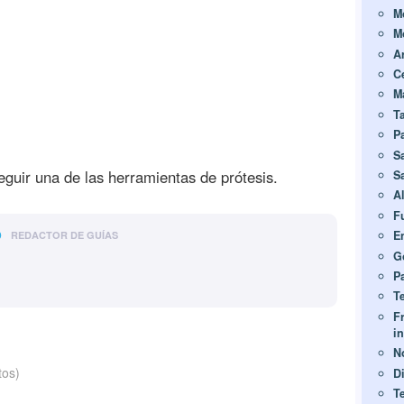
M
M
A
C
M
T
P
S
guir una de las herramientas de prótesis.
Sa
A
F
o
E
REDACTOR DE GUÍAS
G
Pa
T
F
i
No
tos)
Di
T