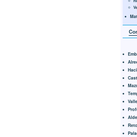
R
V
Mat
Con
Emb
Alre
Haci
Cast
Maz
Tem
Vall
Prof
Ald
Reto
Pala