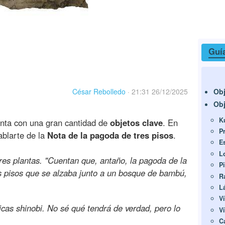
Guí
Obj
César Rebolledo
·
21:31 26/12/2025
Obj
K
nta con una gran cantidad de
objetos clave
. En
P
ablarte de la
Nota de la pagoda de tres pisos
.
E
L
res plantas. "Cuentan que, antaño, la pagoda de la
P
es pisos que se alzaba junto a un bosque de bambú,
R
L
V
icas shinobi. No sé qué tendrá de verdad, pero lo
V
C