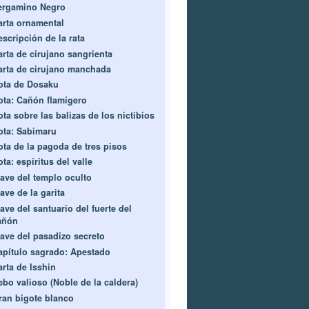
ergamino Negro
arta ornamental
escripción de la rata
arta de cirujano sangrienta
arta de cirujano manchada
ota de Dosaku
ota: Cañón flamígero
ta sobre las balizas de los nictibios
ota: Sabimaru
ota de la pagoda de tres pisos
ta: espíritus del valle
lave del templo oculto
ave de la garita
ave del santuario del fuerte del
añón
lave del pasadizo secreto
apítulo sagrado: Apestado
arta de Isshin
ebo valioso (Noble de la caldera)
ran bigote blanco