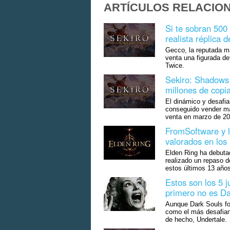
ARTÍCULOS RELACIO
Si te sobran 500
realista réplica d
Gecco, la reputada ma
venta una figurada de
Twice.
Sekiro: Shadows 
millones de copi
El dinámico y desafia
conseguido vender má
venta en marzo de 2
FromSoftware y l
valorados en los
Elden Ring ha debuta
realizado un repaso de
estos últimos 13 años
Estos son los 5 j
primero no es Da
Aunque Dark Souls for
como el más desafiant
de hecho, Undertale.