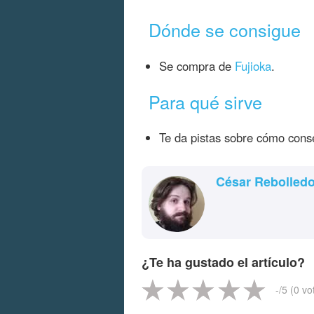
Dónde se consigue
Se compra de
Fujioka
.
Para qué sirve
Te da pistas sobre cómo conse
César Rebolled
¿Te ha gustado el artículo?
-
/5 (
0
vo