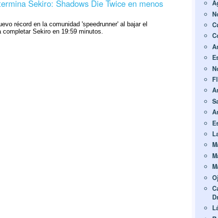
termina Sekiro: Shadows Die Twice en menos
A
N
C
uevo récord en la comunidad 'speedrunner' al bajar el
a completar Sekiro en 19:59 minutos.
C
A
E
N
F
A
S
A
E
L
M
M
M
O
C
D
L