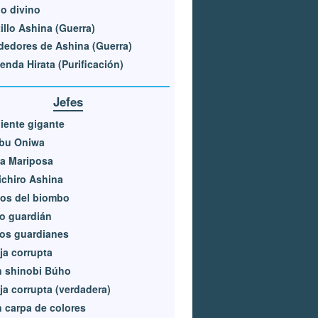
o divino
illo Ashina (Guerra)
dedores de Ashina (Guerra)
enda Hirata (Purificación)
Jefes
iente gigante
bu Oniwa
a Mariposa
chiro Ashina
os del biombo
o guardián
os guardianes
a corrupta
n shinobi Búho
a corrupta (verdadera)
 carpa de colores