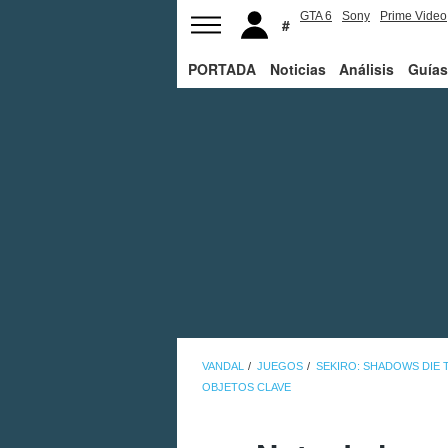
GTA 6
Sony
Prime Video
PORTADA
Noticias
Análisis
Guías
VANDAL
JUEGOS
SEKIRO: SHADOWS DIE 
OBJETOS CLAVE