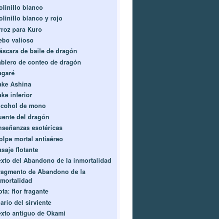
olinillo blanco
olinillo blanco y rojo
rroz para Kuro
ebo valioso
áscara de baile de dragón
ablero de conteo de dragón
agaré
ake Ashina
ke inferior
lcohol de mono
uente del dragón
nseñanzas esotéricas
olpe mortal antiaéreo
saje flotante
exto del Abandono de la inmortalidad
ragmento de Abandono de la
nmortalidad
ta: flor fragante
ario del sirviente
exto antiguo de Okami