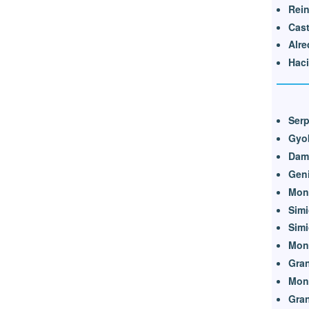
Rein
Cast
Alre
Haci
Serp
Gyo
Dam
Geni
Mon
Simi
Simi
Monj
Gra
Monj
Gran