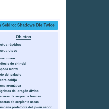
a Sekiro: Shadows Die Twice
Objetos
etos rápidos
etos clave
usabimaru
rótesis de shinobi
spada Mortal
oto del palacio
iedra cobijo
ama aromática
ágrimas del dragón divino
ísceras de serpiente frescas
ísceras de serpiente secas
ampana protectora del joven señor