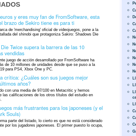
P
NADOS
C
 euros y eres muy fan de FromSoftware, esta
D
el brazo de Sekiro tiene es para ti
C
rca de 'merchandising' oficial de videojuegos, pone a la
C
tallada del shinobi que protagoniza Sakiro: Shadows Die
N
N
Die Twice supera la barrera de las 10
No
as vendidas
N
nte juego de acción desarrollado por FromSoftware ha
N
s de 10 millones de unidades desde que se puso a la
019 para PS4, Xbox One y PC.
No
a crítica: ¿Cuáles son sus juegos mejor
L
 últimos años?
Ll
do con una media de 97/100 en Metacritic y hemos
Ll
 las calificaciones de los otros títulos del estudio en
c
.
L
uegos más frustrantes para los japoneses (y el
C
rk Souls)
C
ma parte del listado, lo cierto es que no está considerado
C
e por los jugadores japoneses. El primer puesto lo ocupa,
G