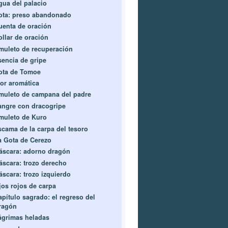
gua del palacio
ota: preso abandonado
uenta de oración
ollar de oración
muleto de recuperación
sencia de gripe
ota de Tomoe
lor aromática
muleto de campana del padre
angre con dracogripe
muleto de Kuro
scama de la carpa del tesoro
a Gota de Cerezo
áscara: adorno dragón
áscara: trozo derecho
áscara: trozo izquierdo
jos rojos de carpa
apítulo sagrado: el regreso del
ragón
ágrimas heladas