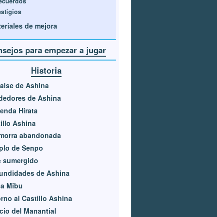
ecuerdos
estigios
eriales de mejora
sejos para empezar a jugar
Historia
alse de Ashina
dedores de Ashina
enda Hirata
illo Ashina
morra abandonada
plo de Senpo
e sumergido
undidades de Ashina
ea Mibu
rno al Castillo Ashina
cio del Manantial