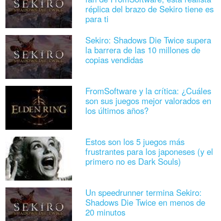
réplica del brazo de Sekiro tiene es
para ti
Sekiro: Shadows Die Twice supera
la barrera de las 10 millones de
copias vendidas
FromSoftware y la crítica: ¿Cuáles
son sus juegos mejor valorados en
los últimos años?
Estos son los 5 juegos más
frustrantes para los japoneses (y el
primero no es Dark Souls)
Un speedrunner termina Sekiro:
Shadows Die Twice en menos de
20 minutos