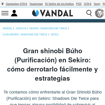
Gameplay GTA 6
Superman
El Señor de los Anillos
PS5
GTA 6
Sony
P
VANDAL
JUEGOS
SEKIRO: SHADOWS DIE TWICE
GUÍA SEKIRO: SHADOWS DIE TWICE
JEFES
Gran shinobi Búho
(Purificación) en Sekiro:
cómo derrotarlo fácilmente y
estrategias
Te contamos cómo enfrentarte al Gran Shinobi Búho
(Purificación) en Sekiro: Shadows Die Twice para
que tengas alguna posibilidad de sobrevivir al