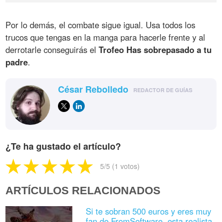
Por lo demás, el combate sigue igual. Usa todos los
trucos que tengas en la manga para hacerle frente y al
derrotarle conseguirás el
Trofeo Has sobrepasado a tu
padre
.
César Rebolledo
REDACTOR DE GUÍAS
¿Te ha gustado el artículo?
5
/5 (
1
votos)
ARTÍCULOS RELACIONADOS
Si te sobran 500 euros y eres muy
fan de FromSoftware, esta realista