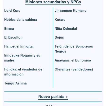
Misiones secundarias y NPCs
Lord Kuro
Jinzaemon Kumano
Nobles de la caldera
Kotaro
Emma
Niña Celestial
El Escultor
Dojun
Hanbei el Inmortal
Tejón de los Sombreros
Negros
Innosuke Nogami y su
madre
Anayama, el buhonero
Fujioka, el vendedor de
Oferentes (vendedores)
información
Tengu Ashina
Nueva partida +