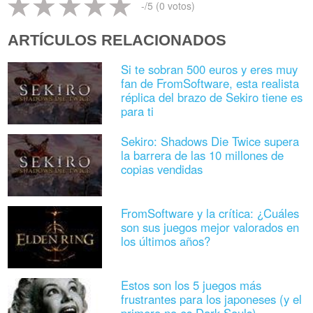
-
/5 (
0
votos)
ARTÍCULOS RELACIONADOS
Si te sobran 500 euros y eres muy
fan de FromSoftware, esta realista
réplica del brazo de Sekiro tiene es
para ti
Sekiro: Shadows Die Twice supera
la barrera de las 10 millones de
copias vendidas
FromSoftware y la crítica: ¿Cuáles
son sus juegos mejor valorados en
los últimos años?
Estos son los 5 juegos más
frustrantes para los japoneses (y el