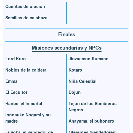
Cuentas de oración
Semillas de calabaza
Finales
Misiones secundarias y NPCs
Lord Kuro
Jinzaemon Kumano
Nobles de la caldera
Kotaro
Emma
Niña Celestial
El Escultor
Dojun
Hanbei el Inmortal
Tejón de los Sombreros
Negros
Innosuke Nogami y su
madre
Anayama, el buhonero
Fujioka, el vendedor de
Oferentes (vendedores)