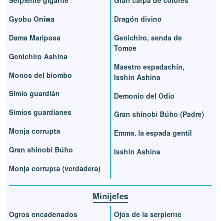
Serpiente gigante
Gran carpa de colores
Gyobu Oniwa
Dragón divino
Dama Mariposa
Genichiro, senda de
Tomoe
Genichiro Ashina
Maestro espadachín,
Monos del biombo
Isshin Ashina
Simio guardián
Demonio del Odio
Simios guardianes
Gran shinobi Búho (Padre)
Monja corrupta
Emma, la espada gentil
Gran shinobi Búho
Isshin Ashina
Monja corrupta (verdadera)
Minijefes
Ogros encadenados
Ojos de la serpiente