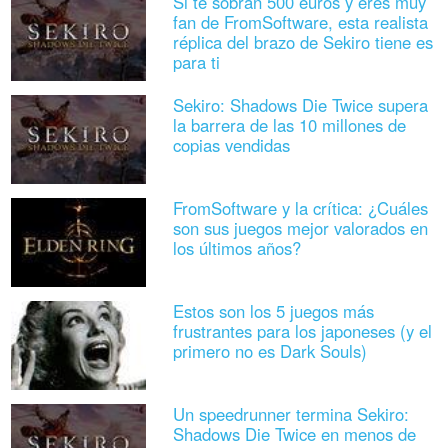
Si te sobran 500 euros y eres muy
fan de FromSoftware, esta realista
réplica del brazo de Sekiro tiene es
para ti
Sekiro: Shadows Die Twice supera
la barrera de las 10 millones de
copias vendidas
FromSoftware y la crítica: ¿Cuáles
son sus juegos mejor valorados en
los últimos años?
Estos son los 5 juegos más
frustrantes para los japoneses (y el
primero no es Dark Souls)
Un speedrunner termina Sekiro:
Shadows Die Twice en menos de