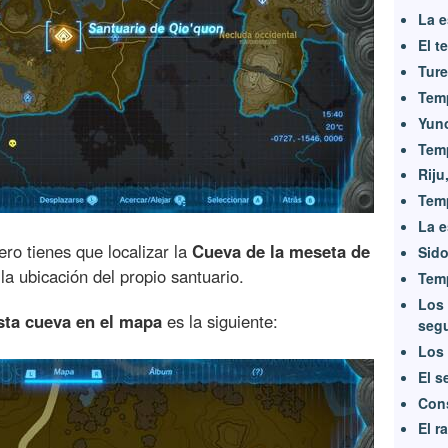
La 
El t
Ture
Temp
Yun
Tem
Riju
Temp
La e
ero tienes que localizar la
Cueva de la meseta de
Sido
la ubicación del propio santuario.
Tem
Los 
sta cueva en el mapa
es la siguiente:
seg
Los 
El s
Cons
El r