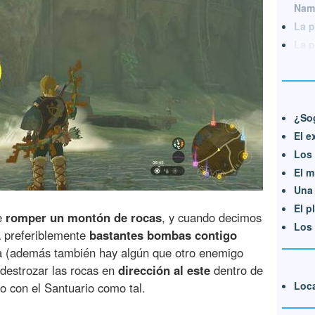
Nam
La p
La p
¿So
El e
Los 
El m
Una 
El p
ue
romper un montón de rocas
, y cuando decimos
Los 
a preferiblemente
bastantes bombas contigo
ría (además también hay algún que otro enemigo
destrozar las rocas en
dirección al este
dentro de
Loca
o con el Santuario como tal.