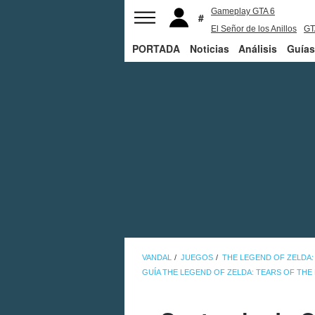
Gameplay GTA 6
El Señor de los Anillos
GT
PORTADA
Noticias
PS5
Análisis
Guías
VANDAL
JUEGOS
THE LEGEND OF ZELDA:
GUÍA THE LEGEND OF ZELDA: TEARS OF TH