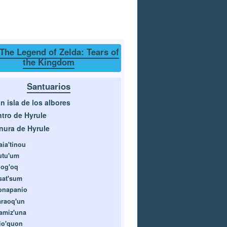
The Legend of Zelda: Tears of
the Kingdom
Santuarios
n isla de los albores
tro de Hyrule
nura de Hyrule
aia'tinou
utu'um
iog'oq
sat'sum
onapanio
araoq'un
amiz'una
io'quon