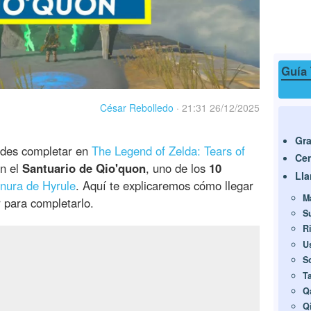
Guía 
César Rebolledo
·
21:31 26/12/2025
Gra
des completar en
The Legend of Zelda: Tears of
Cen
n el
Santuario de Qio'quon
, uno de los
10
Lla
anura de Hyrule
. Aquí te explicaremos cómo llegar
M
r para completarlo.
S
R
U
S
T
Q
Q