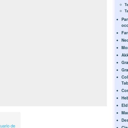
Te
T
Pan
occ
Fa
Nec
Mo
Akk
Gra
Gra
Col
Ta
Cor
He
Eld
Man
Des
tuario de
Cie