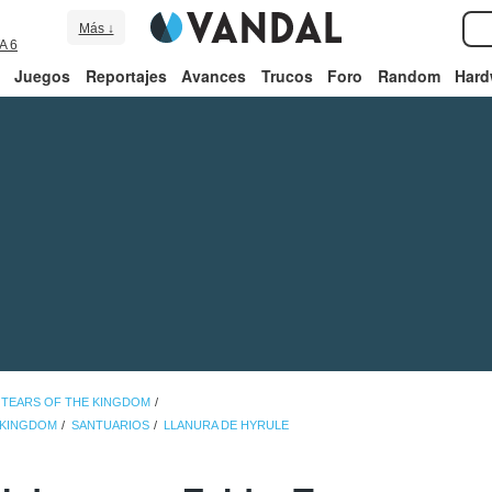
Más ↓
A 6
Juegos
Reportajes
Avances
Trucos
Foro
Random
Hard
 TEARS OF THE KINGDOM
E KINGDOM
SANTUARIOS
LLANURA DE HYRULE