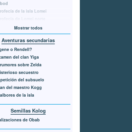
bod
rofecía de la isla Lomei
rofecía de Lomei norte
Mostrar todos
Aventuras secundarias
gene o Rendell?
xamen del clan Yiga
rumores sobre Zelda
isterioso secuestro
petición del subsuelo
lan del maestro Kogg
albores de la isla
Semillas Kolog
lizaciones de Obab