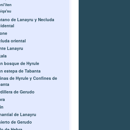
ni'iten
aiqa'su
tano de Lanayru y Necluda
idental
rone
luda oriental
nte Lanayru
ala
n bosque de Hyrule
n estepa de Tabanta
inas de Hyrule y Confines de
banta
dillera de Gerudo
bra
in
antial de Lanayru
ierto de Gerudo
lo de Hebra