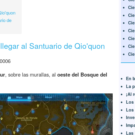
Cie
Qio'quon
Cie
rio de
Cie
Cie
Cie
llegar al Santuario de Qio'quon
Cie
Cie
 0006
sur
, sobre las murallas, al
oeste del Bosque del
En b
La p
¡Al 
Los 
Los 
Inve
Impa
Las 