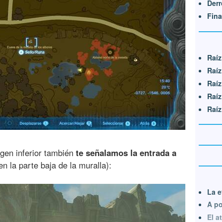
Derr
Fina
Raíz
Raíz
Raíz
Raíz
Raíz
magen inferior también
te señalamos la entrada a
 la parte baja de la muralla):
La e
A po
El a