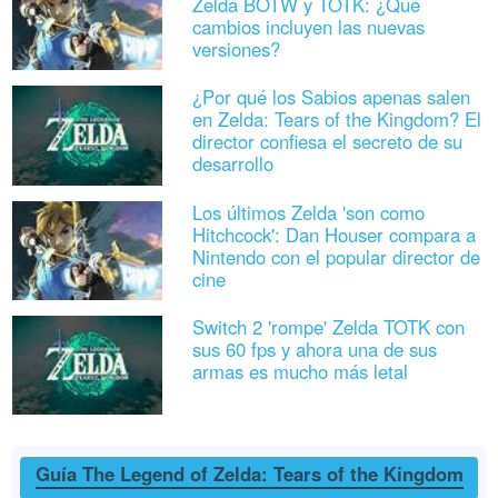
Zelda BOTW y TOTK: ¿Qué
cambios incluyen las nuevas
versiones?
¿Por qué los Sabios apenas salen
en Zelda: Tears of the Kingdom? El
director confiesa el secreto de su
desarrollo
Los últimos Zelda 'son como
Hitchcock': Dan Houser compara a
Nintendo con el popular director de
cine
Switch 2 'rompe' Zelda TOTK con
sus 60 fps y ahora una de sus
armas es mucho más letal
Guía The Legend of Zelda: Tears of the Kingdom