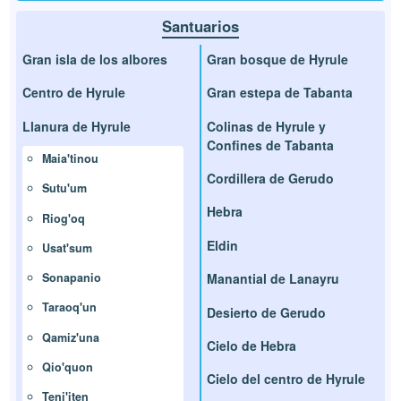
Santuarios
Gran isla de los albores
Gran bosque de Hyrule
Centro de Hyrule
Gran estepa de Tabanta
Llanura de Hyrule
Colinas de Hyrule y
Confines de Tabanta
Maia'tinou
Cordillera de Gerudo
Sutu'um
Hebra
Riog'oq
Eldin
Usat'sum
Sonapanio
Manantial de Lanayru
Taraoq'un
Desierto de Gerudo
Qamiz'una
Cielo de Hebra
Qio'quon
Cielo del centro de Hyrule
Teni'iten