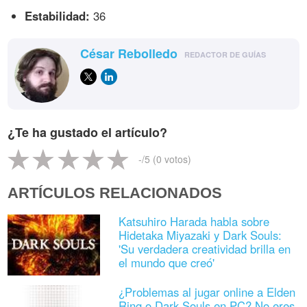
Estabilidad:
36
César Rebolledo
REDACTOR DE GUÍAS
¿Te ha gustado el artículo?
-
/5 (
0
votos)
ARTÍCULOS RELACIONADOS
Katsuhiro Harada habla sobre
Hidetaka Miyazaki y Dark Souls:
'Su verdadera creatividad brilla en
el mundo que creó'
¿Problemas al jugar online a Elden
Ring o Dark Souls en PC? No eres