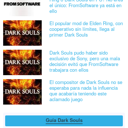
el único: FromSoftware ya está en
ello
El popular mod de Elden Ring, con
cooperativo sin límites, llega al
primer Dark Souls
Dark Souls pudo haber sido
exclusivo de Sony, pero una mala
decisión evitó que FromSoftware
trabajara con ellos
El compositor de Dark Souls no se
esperaba para nada la influencia
que acabaría teniendo este
aclamado juego
Guía Dark Souls