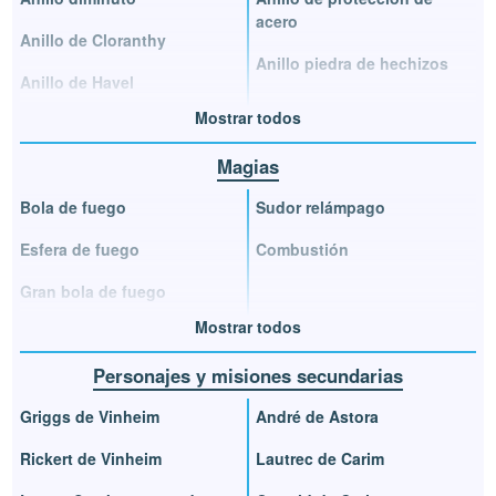
acero
Anillo de Cloranthy
Anillo piedra de hechizos
Anillo de Havel
Mostrar todos
Magias
Bola de fuego
Sudor relámpago
Esfera de fuego
Combustión
Gran bola de fuego
Mostrar todos
Personajes y misiones secundarias
Griggs de Vinheim
André de Astora
Rickert de Vinheim
Lautrec de Carim