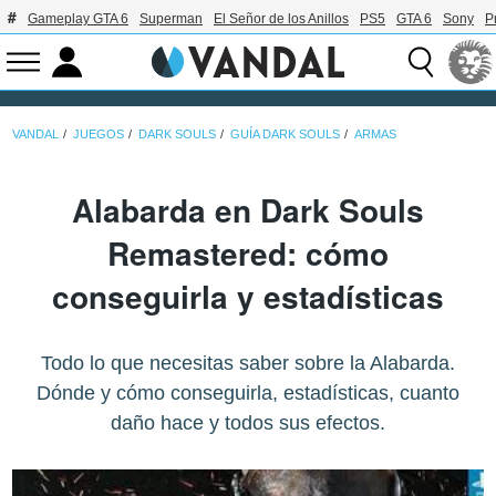
Gameplay GTA 6
Superman
El Señor de los Anillos
PS5
GTA 6
Sony
P
VANDAL
JUEGOS
DARK SOULS
GUÍA DARK SOULS
ARMAS
Alabarda en Dark Souls
Remastered: cómo
conseguirla y estadísticas
Todo lo que necesitas saber sobre la Alabarda.
Dónde y cómo conseguirla, estadísticas, cuanto
daño hace y todos sus efectos.