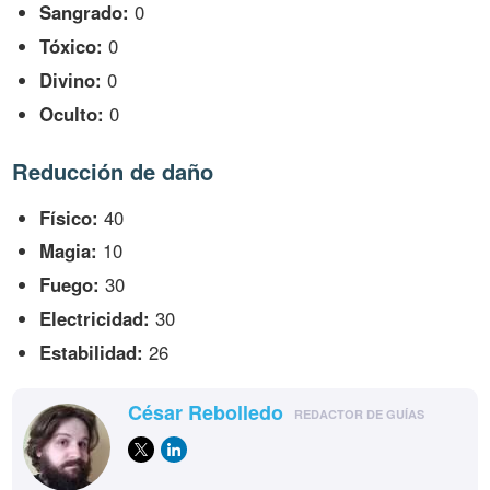
Sangrado:
0
Tóxico:
0
Divino:
0
Oculto:
0
Reducción de daño
Físico:
40
Magia:
10
Fuego:
30
Electricidad:
30
Estabilidad:
26
César Rebolledo
REDACTOR DE GUÍAS