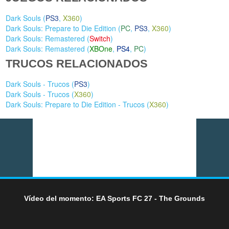
Dark Souls (
PS3
,
X360
)
Dark Souls: Prepare to Die Edition (
PC
,
PS3
,
X360
)
Dark Souls: Remastered (
Switch
)
Dark Souls: Remastered (
XBOne
,
PS4
,
PC
)
TRUCOS RELACIONADOS
Dark Souls - Trucos (
PS3
)
Dark Souls - Trucos (
X360
)
Dark Souls: Prepare to Die Edition - Trucos (
X360
)
Vídeo del momento: EA Sports FC 27 - The Grounds