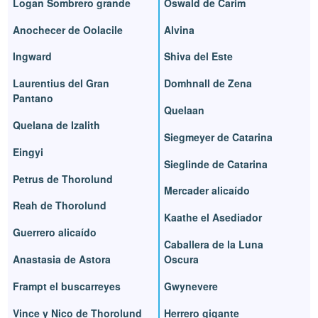
Logan Sombrero grande
Oswald de Carim
Anochecer de Oolacile
Alvina
Ingward
Shiva del Este
Laurentius del Gran
Domhnall de Zena
Pantano
Quelaan
Quelana de Izalith
Siegmeyer de Catarina
Eingyi
Sieglinde de Catarina
Petrus de Thorolund
Mercader alicaído
Reah de Thorolund
Kaathe el Asediador
Guerrero alicaído
Caballera de la Luna
Anastasia de Astora
Oscura
Frampt el buscarreyes
Gwynevere
Vince y Nico de Thorolund
Herrero gigante