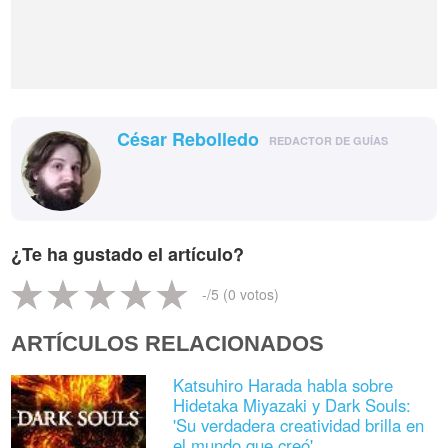
César Rebolledo
REDACTOR DE GUÍAS
¿Te ha gustado el artículo?
-
/5 (
0
votos)
ARTÍCULOS RELACIONADOS
Katsuhiro Harada habla sobre
Hidetaka Miyazaki y Dark Souls:
'Su verdadera creatividad brilla en
el mundo que creó'