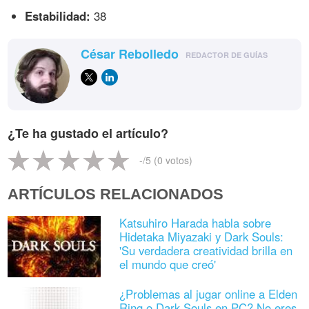
Estabilidad:
38
César Rebolledo
REDACTOR DE GUÍAS
¿Te ha gustado el artículo?
-
/5 (
0
votos)
ARTÍCULOS RELACIONADOS
Katsuhiro Harada habla sobre
Hidetaka Miyazaki y Dark Souls:
'Su verdadera creatividad brilla en
el mundo que creó'
¿Problemas al jugar online a Elden
Ring o Dark Souls en PC? No eres