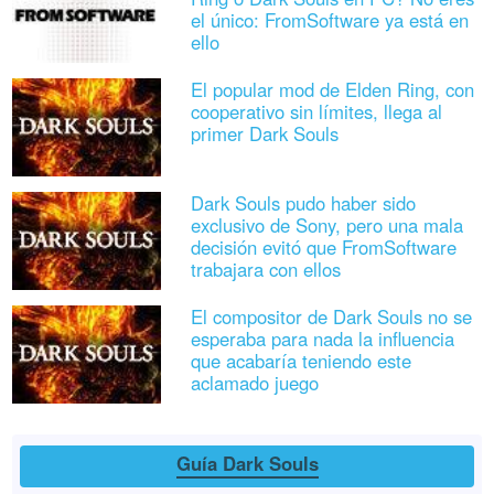
el único: FromSoftware ya está en
ello
El popular mod de Elden Ring, con
cooperativo sin límites, llega al
primer Dark Souls
Dark Souls pudo haber sido
exclusivo de Sony, pero una mala
decisión evitó que FromSoftware
trabajara con ellos
El compositor de Dark Souls no se
esperaba para nada la influencia
que acabaría teniendo este
aclamado juego
Guía Dark Souls