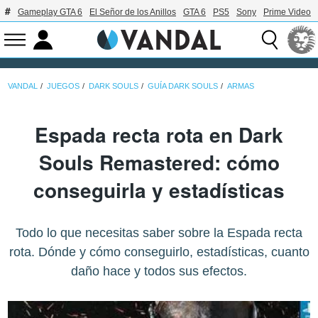
Gameplay GTA 6
El Señor de los Anillos
GTA 6
PS5
Sony
Prime Video
VANDAL
JUEGOS
DARK SOULS
GUÍA DARK SOULS
ARMAS
Espada recta rota en Dark
Souls Remastered: cómo
conseguirla y estadísticas
Todo lo que necesitas saber sobre la Espada recta
rota. Dónde y cómo conseguirlo, estadísticas, cuanto
daño hace y todos sus efectos.