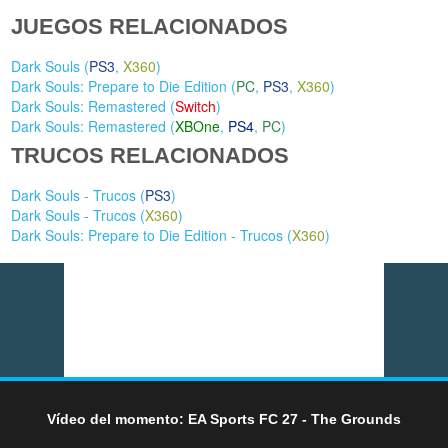
JUEGOS RELACIONADOS
Dark Souls (
PS3
,
X360
)
Dark Souls: Prepare to Die Edition (
PC
,
PS3
,
X360
)
Dark Souls: Remastered (
Switch
)
Dark Souls: Remastered (
XBOne
,
PS4
,
PC
)
TRUCOS RELACIONADOS
Dark Souls - Trucos (
PS3
)
Dark Souls - Trucos (
X360
)
Dark Souls: Prepare to Die Edition - Trucos (
X360
)
Vídeo del momento: EA Sports FC 27 - The Grounds