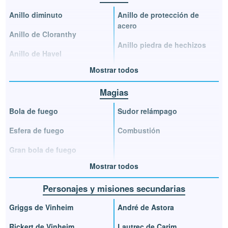
Anillo diminuto
Anillo de protección de
acero
Anillo de Cloranthy
Anillo piedra de hechizos
Anillo de Havel
Mostrar todos
Magias
Bola de fuego
Sudor relámpago
Esfera de fuego
Combustión
Gran bola de fuego
Mostrar todos
Personajes y misiones secundarias
Griggs de Vinheim
André de Astora
Rickert de Vinheim
Lautrec de Carim