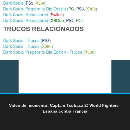
Dark Souls (
PS3
,
X360
)
Dark Souls: Prepare to Die Edition (
PC
,
PS3
,
X360
)
Dark Souls: Remastered (
Switch
)
Dark Souls: Remastered (
XBOne
,
PS4
,
PC
)
TRUCOS RELACIONADOS
Dark Souls - Trucos (
PS3
)
Dark Souls - Trucos (
X360
)
Dark Souls: Prepare to Die Edition - Trucos (
X360
)
Vídeo del momento: Captain Tsubasa 2: World Fighters -
España contra Francia