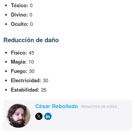
Tóxico:
0
Divino:
0
Oculto:
0
Reducción de daño
Físico:
45
Magia:
10
Fuego:
30
Electricidad:
30
Estabilidad:
26
César Rebolledo
REDACTOR DE GUÍAS