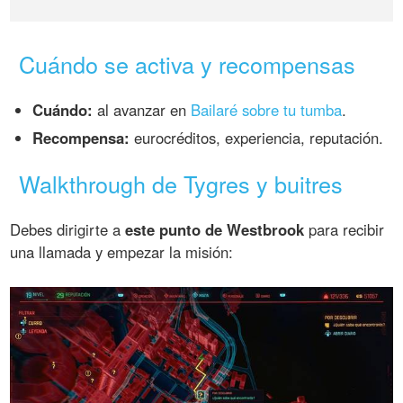
Cuándo se activa y recompensas
Cuándo:
al avanzar en
Bailaré sobre tu tumba
.
Recompensa:
eurocréditos, experiencia, reputación.
Walkthrough de Tygres y buitres
Debes dirigirte a
este punto de Westbrook
para recibir
una llamada y empezar la misión: