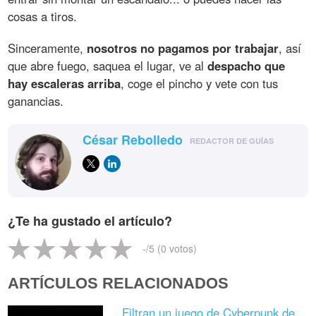
cosas a tiros.
Sinceramente,
nosotros no pagamos por trabajar
, así
que abre fuego, saquea el lugar, ve al
despacho que
hay escaleras arriba
, coge el pincho y vete con tus
ganancias.
César Rebolledo
REDACTOR DE GUÍAS
¿Te ha gustado el artículo?
-
/5 (
0
votos)
ARTÍCULOS RELACIONADOS
Filtran un juego de Cyberpunk de