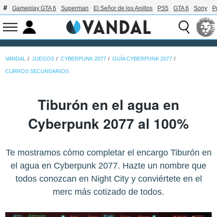
Gameplay GTA 6
Superman
El Señor de los Anillos
PS5
GTA 6
Sony
P
VANDAL
JUEGOS
CYBERPUNK 2077
GUÍA CYBERPUNK 2077
CURROS SECUNDARIOS
Tiburón en el agua en
Cyberpunk 2077 al 100%
Te mostramos cómo completar el encargo Tiburón en
el agua en Cyberpunk 2077. Hazte un nombre que
todos conozcan en Night City y conviértete en el
merc más cotizado de todos.