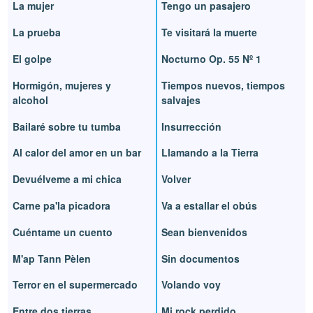
La mujer
Tengo un pasajero
La prueba
Te visitará la muerte
El golpe
Nocturno Op. 55 Nº 1
Hormigón, mujeres y
Tiempos nuevos, tiempos
alcohol
salvajes
Bailaré sobre tu tumba
Insurrección
Al calor del amor en un bar
Llamando a la Tierra
Devuélveme a mi chica
Volver
Carne pa'la picadora
Va a estallar el obús
Cuéntame un cuento
Sean bienvenidos
M'ap Tann Pèlen
Sin documentos
Terror en el supermercado
Volando voy
Entre dos tierras
Mi rock perdido