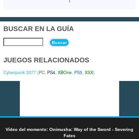
BUSCAR EN LA GUÍA
Buscar
JUEGOS RELACIONADOS
Cyberpunk 2077 (
PC
,
PS4
,
XBOne
,
PS5
,
XSX
)
Vídeo del momento: Onimusha: Way of the Sword - Severing
Fates