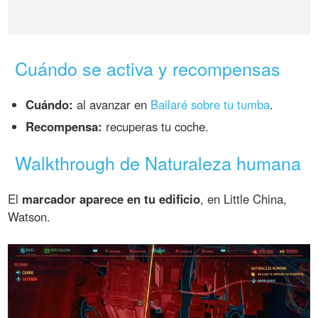
Cuándo se activa y recompensas
Cuándo:
al avanzar en
Bailaré sobre tu tumba
.
Recompensa:
recuperas tu coche.
Walkthrough de Naturaleza humana
El
marcador aparece en tu edificio
, en Little China,
Watson.