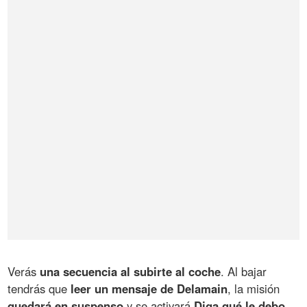
Verás
una secuencia al subirte al coche
. Al bajar
tendrás que
leer un mensaje de Delamain
, la misión
quedará en suspenso
y se activará
Diga qué le debo
.