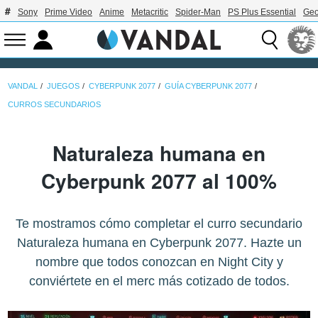
Sony
Prime Video
Anime
Metacritic
Spider-Man
PS Plus Essential
Geo
VANDAL
JUEGOS
CYBERPUNK 2077
GUÍA CYBERPUNK 2077
CURROS SECUNDARIOS
Naturaleza humana en
Cyberpunk 2077 al 100%
Te mostramos cómo completar el curro secundario
Naturaleza humana en Cyberpunk 2077. Hazte un
nombre que todos conozcan en Night City y
conviértete en el merc más cotizado de todos.