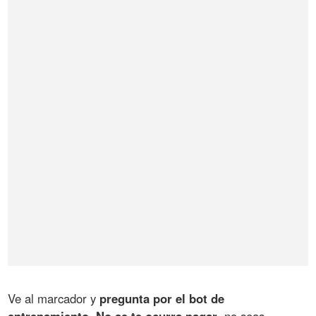
Ve al marcador y
pregunta por el bot de
entrenamiento
.
No se te ocurra pagar
, no seas