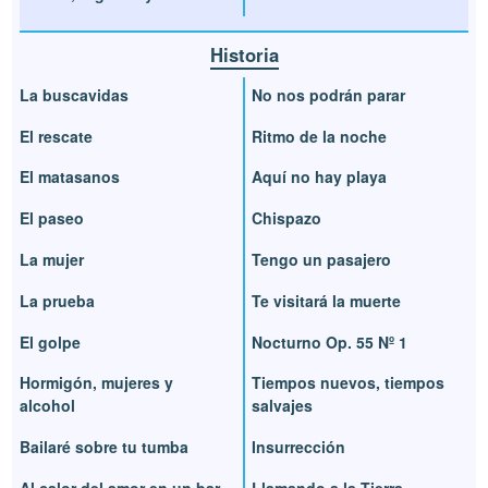
Historia
La buscavidas
No nos podrán parar
El rescate
Ritmo de la noche
El matasanos
Aquí no hay playa
El paseo
Chispazo
La mujer
Tengo un pasajero
La prueba
Te visitará la muerte
El golpe
Nocturno Op. 55 Nº 1
Hormigón, mujeres y
Tiempos nuevos, tiempos
alcohol
salvajes
Bailaré sobre tu tumba
Insurrección
Al calor del amor en un bar
Llamando a la Tierra