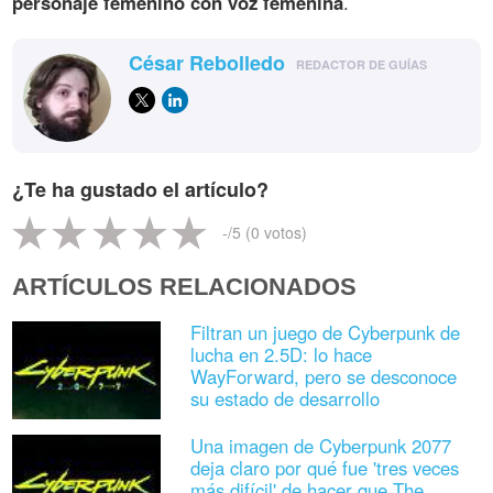
personaje femenino con voz femenina
.
César Rebolledo
REDACTOR DE GUÍAS
¿Te ha gustado el artículo?
-
/5 (
0
votos)
ARTÍCULOS RELACIONADOS
Filtran un juego de Cyberpunk de
lucha en 2.5D: lo hace
WayForward, pero se desconoce
su estado de desarrollo
Una imagen de Cyberpunk 2077
deja claro por qué fue 'tres veces
más difícil' de hacer que The