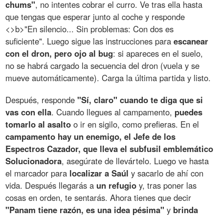
chums"
, no intentes cobrar el curro. Ve tras ella hasta
que tengas que esperar junto al coche y responde
<>b>"En silencio... Sin problemas: Con dos es
suficiente". Luego sigue las instrucciones para
escanear
con el dron, pero ojo al bug
: si apareces en el suelo,
no se habrá cargado la secuencia del dron (vuela y se
mueve automáticamente). Carga la última partida y listo.
Después, responde
"Sí, claro" cuando te diga que si
vas con ella
. Cuando llegues al campamento,
puedes
tomarlo al asalto
o ir en sigilo, como prefieras. En el
campamento hay un enemigo, el Jefe de los
Espectros Cazador, que lleva el subfusil emblemático
Solucionadora
, asegúrate de llevártelo. Luego ve hasta
el marcador para
localizar a Saúl
y sacarlo de ahí con
vida. Después llegarás a
un refugio
y, tras poner las
cosas en orden, te sentarás. Ahora tienes que decir
"Panam tiene razón, es una idea pésima"
y
brinda