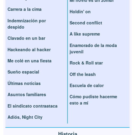
Mi novio es un zombi
Carrera a la cima
Holdin' on
Indemnización por
Second conflict
despido
A like supreme
Clavado en un bar
Enamorado de la moda
Hackeando al hacker
juvenil
Me colé en una fiesta
Rock & Roll star
Sueño espacial
Off the leash
Últimas noticias
Escuela de calor
Asuntos familiares
Cómo pudiste hacerme
esto a mí
El sindicato contraataca
Adiós, Night City
Historia