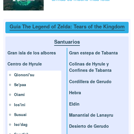
Guía The Legend of Zelda: Tears of the Kingdom
Santuarios
Gran isla de los albores
Gran estepa de Tabanta
Centro de Hyrule
Colinas de Hyrule y
Confines de Tabanta
Qiononi'su
Cordillera de Gerudo
Se'paa
Hebra
Oiami
Eldin
Ios'ini
Susuai
Manantial de Lanayru
Iso'dag
Desierto de Gerudo