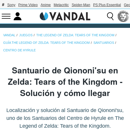
Sony
Prime Video
Anime
Metacritic
Spider-Man
PS Plus Essential
Geo
VANDAL
JUEGOS
THE LEGEND OF ZELDA: TEARS OF THE KINGDOM
GUÍA THE LEGEND OF ZELDA: TEARS OF THE KINGDOM
SANTUARIOS
CENTRO DE HYRULE
Santuario de Qiononi'su en
Zelda: Tears of the Kingdom -
Solución y cómo llegar
Localización y solución al Santuario de Qiononi'su,
uno de los Santuarios del Centro de Hyrule en The
Legend of Zelda: Tears of the Kingdom.