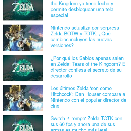
the Kingdom ya tiene fecha y
permite desbloquear una tela
especial
Nintendo actualiza por sorpresa
Zelda BOTW y TOTK: ¿Qué
cambios incluyen las nuevas
versiones?
¿Por qué los Sabios apenas salen
en Zelda: Tears of the Kingdom? El
director confiesa el secreto de su
desarrollo
Los últimos Zelda 'son como
Hitchcock': Dan Houser compara a
Nintendo con el popular director de
cine
Switch 2 'rompe' Zelda TOTK con
sus 60 fps y ahora una de sus
armas es mucho más letal