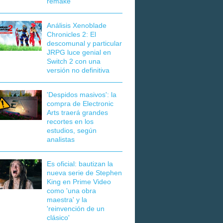
remake
Análisis Xenoblade
Chronicles 2: El
descomunal y particular
JRPG luce genial en
Switch 2 con una
versión no definitiva
'Despidos masivos': la
compra de Electronic
Arts traerá grandes
recortes en los
estudios, según
analistas
Es oficial: bautizan la
nueva serie de Stephen
King en Prime Video
como 'una obra
maestra' y la
'reinvención de un
clásico'