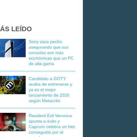
ÁS LEÍDO
Sony saca pecho
asegurando que sus
consolas son más
económicas que un PC
de alta gama
Candidato a GOTY:
acaba de estrenarse y
ya es el mejor
lanzamiento de 2026
según Metacritic
Resident Evil Veronica
apunta a éxito y
Capcom celebra un hito
conseguido por el