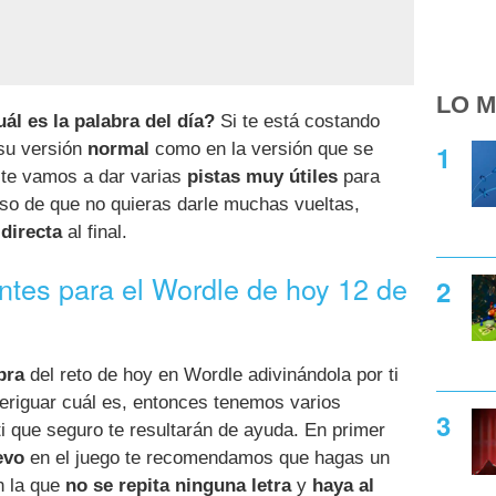
LO M
ál es la palabra del día?
Si te está costando
 su versión
normal
como en la versión que se
a te vamos a dar varias
pistas muy útiles
para
aso de que no quieras darle muchas vueltas,
directa
al final.
antes para el Wordle de hoy 12 de
bra
del reto de hoy en Wordle adivinándola por ti
eriguar cuál es, entonces tenemos varios
i que seguro te resultarán de ayuda. En primer
evo
en el juego te recomendamos que hagas un
n la que
no se repita ninguna letra
y
haya al