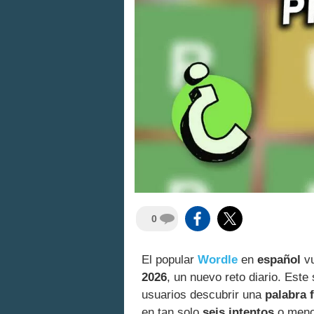
0
El popular
Wordle
en
español
vu
2026
, un nuevo reto diario. Este
usuarios descubrir una
palabra 
en tan solo
seis intentos
o menos