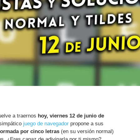
elve a traernos
hoy, viernes 12 de junio de
 simpático
juego de navegador
propone a sus
formada por cinco letras
(en su versión normal)
. ¿Eres capaz de adivinarla por ti mismo?