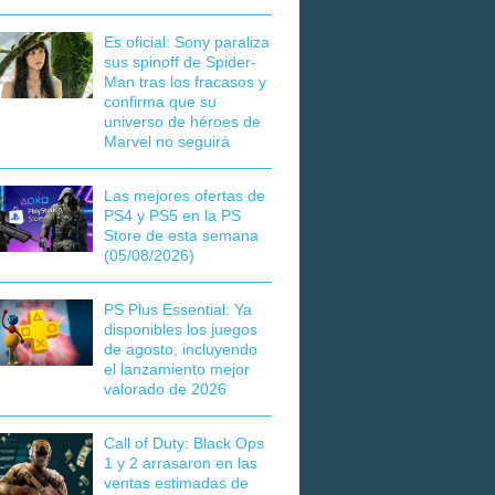
Es oficial: Sony paraliza
sus spinoff de Spider-
Man tras los fracasos y
confirma que su
universo de héroes de
Marvel no seguirá
Las mejores ofertas de
PS4 y PS5 en la PS
Store de esta semana
(05/08/2026)
PS Plus Essential: Ya
disponibles los juegos
de agosto, incluyendo
el lanzamiento mejor
valorado de 2026
Call of Duty: Black Ops
1 y 2 arrasaron en las
ventas estimadas de