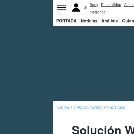
Sony
Prime Video
Anim
Metacritic
PORTADA
Noticias
Análisis
Guías
VANDAL
JUEGOS
WORDLE
NOTICIAS
Solución W