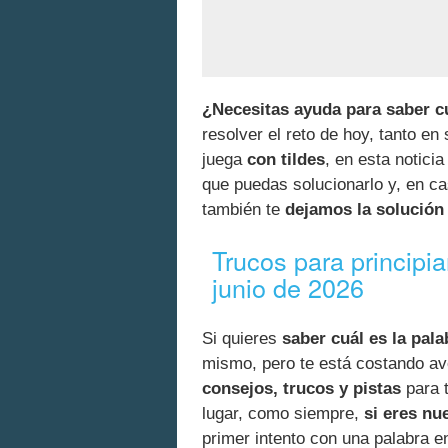
¿Necesitas ayuda para saber cu
resolver el reto de hoy, tanto en
juega
con tildes
, en esta notici
que puedas solucionarlo y, en c
también te
dejamos la solución 
Trucos para principi
junio de 2026
Si quieres
saber cuál es la pala
mismo, pero te está costando av
consejos, trucos y pistas
para t
lugar, como siempre,
si eres nu
primer intento con una palabra e