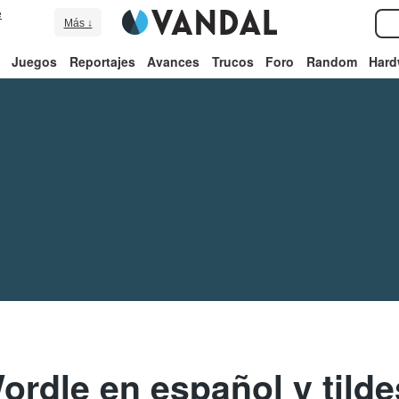
e
Más ↓
Juegos
Reportajes
Avances
Trucos
Foro
Random
Hard
ordle en español y tilde