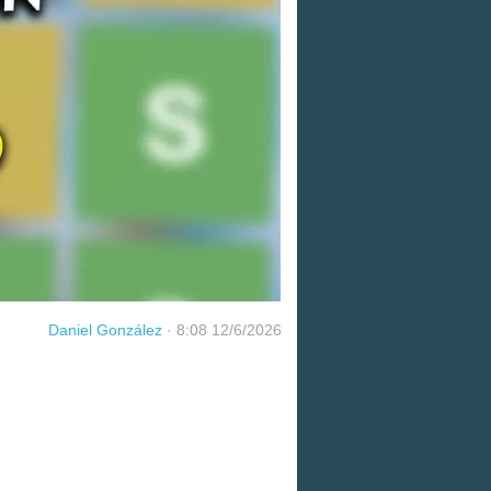
Daniel González
·
8:08 12/6/2026