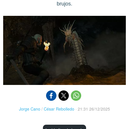
brujos.
Jorge Cano
/
César Rebolledo
·
21:31 26/12/2025