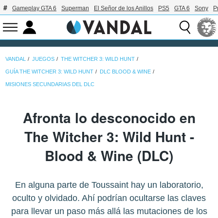
Gameplay GTA 6
Superman
El Señor de los Anillos
PS5
GTA 6
Sony
P
VANDAL
JUEGOS
THE WITCHER 3: WILD HUNT
GUÍA THE WITCHER 3: WILD HUNT
DLC BLOOD & WINE
MISIONES SECUNDARIAS DEL DLC
Afronta lo desconocido en
The Witcher 3: Wild Hunt -
Blood & Wine (DLC)
En alguna parte de Toussaint hay un laboratorio,
oculto y olvidado. Ahí podrían ocultarse las claves
para llevar un paso más allá las mutaciones de los