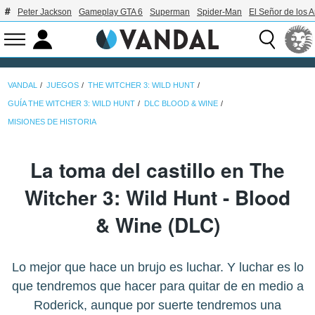
Peter Jackson
Gameplay GTA 6
Superman
Spider-Man
El Señor de los A
VANDAL
JUEGOS
THE WITCHER 3: WILD HUNT
GUÍA THE WITCHER 3: WILD HUNT
DLC BLOOD & WINE
MISIONES DE HISTORIA
La toma del castillo en The
Witcher 3: Wild Hunt - Blood
& Wine (DLC)
Lo mejor que hace un brujo es luchar. Y luchar es lo
que tendremos que hacer para quitar de en medio a
Roderick, aunque por suerte tendremos una