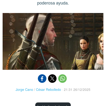
poderosa ayuda.
Jorge Cano
/
César Rebolledo
·
21:31 26/12/2025