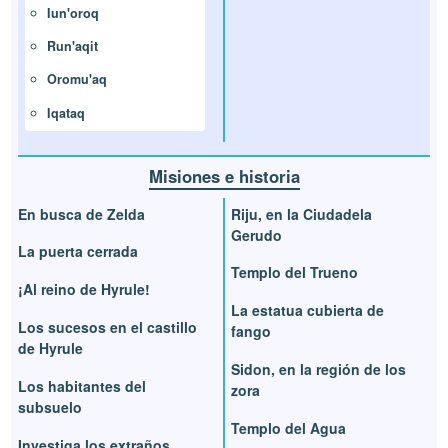
Iun'oroq
Run'aqit
Oromu'aq
Iqataq
Misiones e historia
En busca de Zelda
Riju, en la Ciudadela
Gerudo
La puerta cerrada
Templo del Trueno
¡Al reino de Hyrule!
La estatua cubierta de
Los sucesos en el castillo
fango
de Hyrule
Sidon, en la región de los
Los habitantes del
zora
subsuelo
Templo del Agua
Investiga los extraños