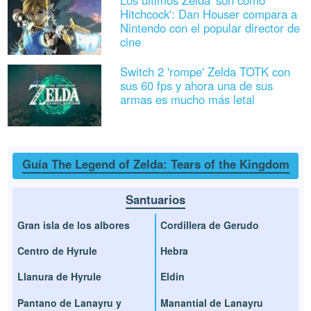
Los últimos Zelda 'son como
Hitchcock': Dan Houser compara a
Nintendo con el popular director de
cine
Switch 2 'rompe' Zelda TOTK con
sus 60 fps y ahora una de sus
armas es mucho más letal
Guía The Legend of Zelda: Tears of the Kingdom
Santuarios
Gran isla de los albores
Cordillera de Gerudo
Centro de Hyrule
Hebra
Llanura de Hyrule
Eldin
Pantano de Lanayru y
Manantial de Lanayru