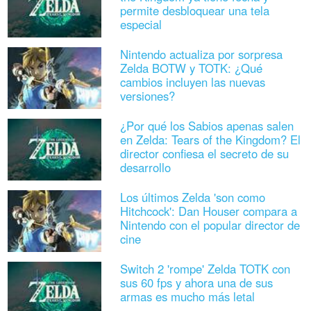
permite desbloquear una tela
especial
Nintendo actualiza por sorpresa
Zelda BOTW y TOTK: ¿Qué
cambios incluyen las nuevas
versiones?
¿Por qué los Sabios apenas salen
en Zelda: Tears of the Kingdom? El
director confiesa el secreto de su
desarrollo
Los últimos Zelda 'son como
Hitchcock': Dan Houser compara a
Nintendo con el popular director de
cine
Switch 2 'rompe' Zelda TOTK con
sus 60 fps y ahora una de sus
armas es mucho más letal