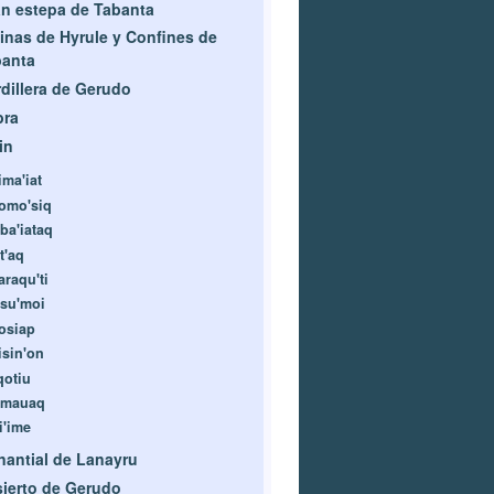
n estepa de Tabanta
inas de Hyrule y Confines de
banta
dillera de Gerudo
bra
in
ima'iat
omo'siq
ba'iataq
t'aq
araqu'ti
isu'moi
osiap
isin'on
qotiu
imauaq
i'ime
antial de Lanayru
ierto de Gerudo