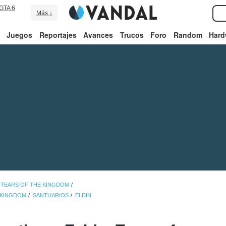
GTA 6
Más ↓
Juegos
Reportajes
Avances
Trucos
Foro
Random
Hard
 TEARS OF THE KINGDOM
E KINGDOM
SANTUARIOS
ELDIN