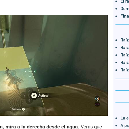
El r
Derr
Fina
Raíz
Raíz
Raíz
Raíz
Raíz
La e
A po
a, mira a la derecha desde el agua
. Verás que