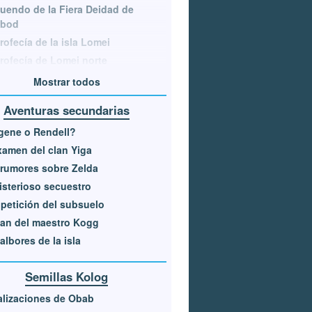
tuendo de la Fiera Deidad de
bod
rofecía de la isla Lomei
rofecía de Lomei norte
Mostrar todos
Aventuras secundarias
gene o Rendell?
xamen del clan Yiga
rumores sobre Zelda
isterioso secuestro
petición del subsuelo
lan del maestro Kogg
albores de la isla
Semillas Kolog
lizaciones de Obab