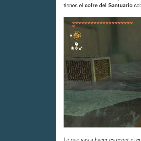
tienes el
cofre del Santuario
sob
Lo que vas a hacer es coger el
c