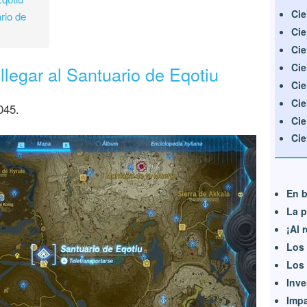
Cie
rio de
Cie
Cie
Cie
llegar al Santuario de Eqotiu
Cie
Cie
045.
Cie
Cie
En b
La p
¡Al 
Los 
Los 
Inve
Impa