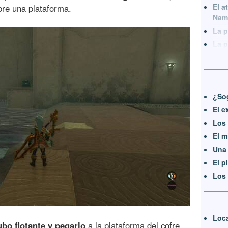
El a
re una plataforma.
Nam
La p
La p
¿So
El e
Los 
El m
Una 
El p
Los 
Loca
ubo flotante y pegarlo
a la plataforma del cofre.