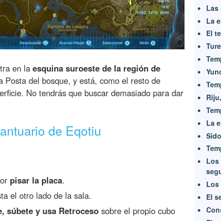
Las 
La 
El t
Ture
Temp
tra en la
esquina suroeste de la región de
Yun
la Posta del bosque, y está, como el resto de
Tem
erficie. No tendrás que buscar demasiado para dar
Riju
Temp
La e
antuario de Eqotiu
Sido
Tem
Los 
seg
por
pisar la placa
.
Los 
a el otro lado de la sala.
El s
Cons
, súbete y usa Retroceso
sobre el propio cubo