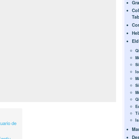
Gra
Col
Ta
Cor
He
Eld
Q
M
Si
Io
M
S
M
Q
E
T
Is
tuario de
Man
Des
qotiu