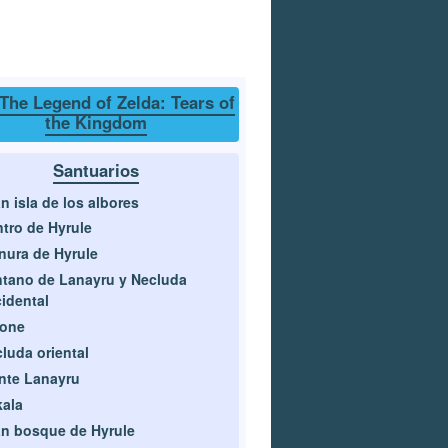
The Legend of Zelda: Tears of
the Kingdom
Santuarios
n isla de los albores
tro de Hyrule
nura de Hyrule
tano de Lanayru y Necluda
idental
rone
luda oriental
nte Lanayru
ala
n bosque de Hyrule