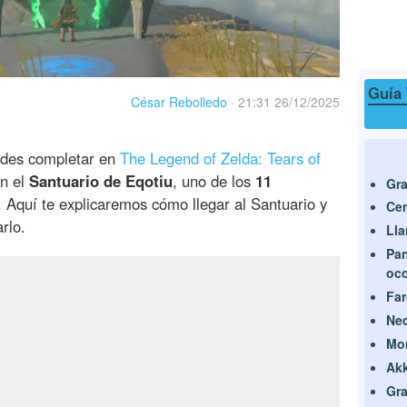
Guía 
César Rebolledo
·
21:31 26/12/2025
des completar en
The Legend of Zelda: Tears of
n el
Santuario de Eqotiu
, uno de los
11
Gra
. Aquí te explicaremos cómo llegar al Santuario y
Cen
rlo.
Lla
Pan
occ
Fa
Nec
Mo
Akk
Gra