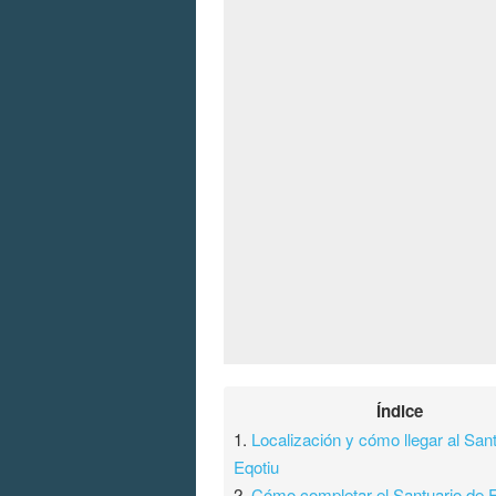
Índice
1.
Localización y cómo llegar al San
Eqotiu
2.
Cómo completar el Santuario de E