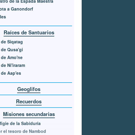
astro de la Espada Maestra
ota a Ganondorf
les
Raíces de Santuarios
 de Siqatag
 de Qusa'gi
 de Amo'ne
 de Ni'iraram
 de Aap'es
Geoglifos
Recuerdos
Misiones secundarias
figie de la Sabiduría
r el tesoro de Nambod