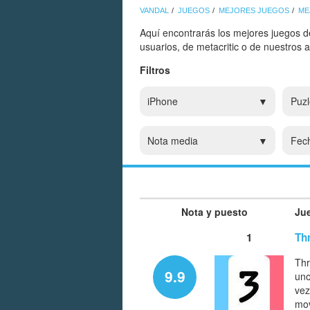
VANDAL
JUEGOS
MEJORES JUEGOS
ME
Aquí encontrarás los mejores juegos d
usuarios, de metacritic o de nuestros 
Filtros
iPhone
Puzl
Nota media
Fec
Nota y puesto
Ju
1
Th
Thr
9.9
uno
vez
mov