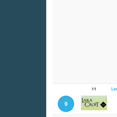
11
La
9