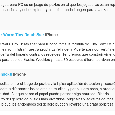
ogoa para PC es un juego de puzles en el que los jugadores están re
 cuadrícula y debe explorar y combinar cada imagen para avanzar a 
ar Wars: Tiny Death Star
iPhone
r Wars Tiny Death Star para iPhone toma la fórmula de Tiny Tower y, 
ntea administrar nuestra propia Estrella de la Muerte para convertirla e
guerra del Imperio contra los rebeldes. Tendremos que construir vivien
o para que los Ewoks, Wookies y hasta 30 especies diferentes vivan en
endoku
iPhone
edias entre el juego de puzles y la típica aplicación de acción y reacc
dará a diferenciar los colores entre ellos, y por si fuera poco, a orde
alidad. Aunque sobre el papel pueda parecer algo aburrido, Blendoku 
tro del género de puzles más divertidos, originales y adictivos de toda 
 lo que los aficionados del género pueden llevarse una grata sorpresa.