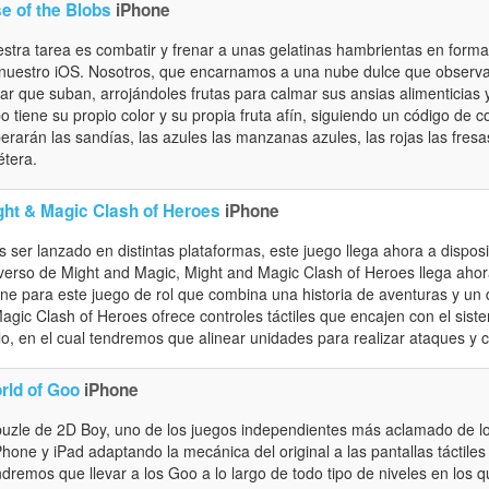
e of the Blobs
iPhone
stra tarea es combatir y frenar a unas gelatinas hambrientas en form
nuestro iOS. Nosotros, que encarnamos a una nube dulce que observa
tar que suban, arrojándoles frutas para calmar sus ansias alimenticia
o tiene su propio color y su propia fruta afín, siguiendo un código de co
erarán las sandías, las azules las manzanas azules, las rojas las fresas
étera.
ght & Magic Clash of Heroes
iPhone
s ser lanzado en distintas plataformas, este juego llega ahora a dispos
verso de Might and Magic, Might and Magic Clash of Heroes llega ahor
ine para este juego de rol que combina una historia de aventuras y u
agic Clash of Heroes ofrece controles táctiles que encajen con el sis
ulo, en el cual tendremos que alinear unidades para realizar ataques y 
rld of Goo
iPhone
puzle de 2D Boy, uno de los juegos independientes más aclamado de los
Phone y iPad adaptando la mecánica del original a las pantallas táctiles
dremos que llevar a los Goo a lo largo de todo tipo de niveles en los