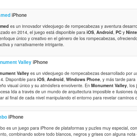
amed
iPhone
amed
es un innovador videojuego de rompecabezas y aventura desarro
zado en 2014, el juego está disponible para
iOS
,
Android
,
PC
y
Nint
enfoque único y creativo en el género de los rompecabezas, ofreciend
activa y narrativamente intrigante.
nument Valley
iPhone
nument Valley
es un videojuego de rompecabezas desarrollado por
u
4. Disponible para
iOS
,
Android
,
Windows Phone
, y más tarde para
eño visual único y su atmósfera envolvente. En
Monument Valley
, los
ncesa Ida a través de un mundo de arquitectura imposible e ilusiones óp
gar al final de cada nivel manipulando el entorno para revelar caminos o
mbo
iPhone
bo es un juego para iPhone de plataformas y puzles muy especial, con
nto, combinando sobre todo blancos, negros y grises con alguna nota 