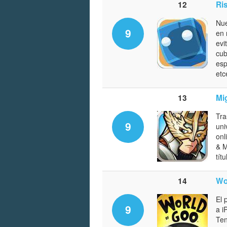
12
Ris
Nue
9
en 
evi
cub
esp
etc
13
Mi
Tra
9
uni
onl
& M
tít
14
Wo
El 
9
a i
Ten