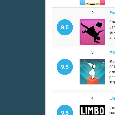
2
Fr
Fr
9.5
Lan
su 
atr
3
Mo
Mo
9.5
201
dis
pri
lle
4
Li
Lim
9.5
cue