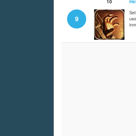
10
He
Set
9
uso
inm