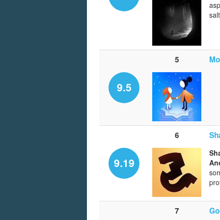
asp
sal
5
Mo
9.5
6
Sh
Sh
9.19
An
so
pro
7
Go