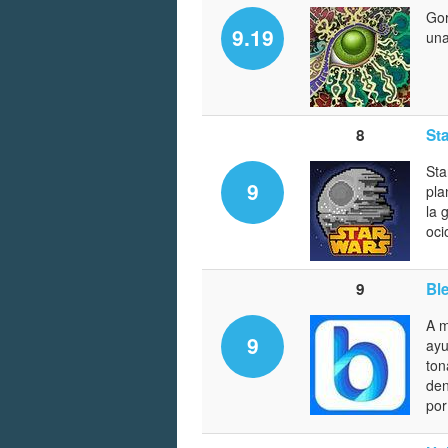
Gor
9.19
una
8
St
Sta
9
pla
la 
oci
9
Bl
A m
9
ayu
ton
den
por