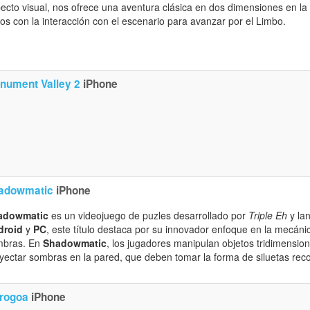
ecto visual, nos ofrece una aventura clásica en dos dimensiones en l
tos con la interacción con el escenario para avanzar por el Limbo.
nument Valley 2
iPhone
adowmatic
iPhone
adowmatic
es un videojuego de puzles desarrollado por
Triple Eh
y la
droid
y
PC
, este título destaca por su innovador enfoque en la mecáni
mbras. En
Shadowmatic
, los jugadores manipulan objetos tridimension
yectar sombras en la pared, que deben tomar la forma de siluetas reco
rogoa
iPhone