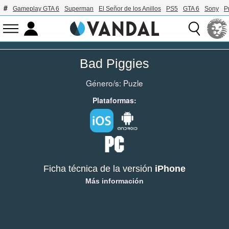
Gameplay GTA 6
Superman
El Señor de los Anillos
PS5
GTA 6
Sony
P
Bad Piggies
Género/s:
Puzle
Plataformas:
Ficha técnica de la versión
iPhone
Más información