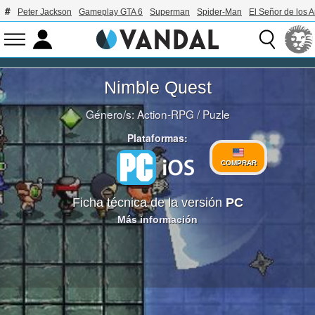
Peter Jackson
Gameplay GTA 6
Superman
Spider-Man
El Señor de los A
Nimble Quest
Género/s:
Action-RPG
/
Puzle
Plataformas:
COMPRAR
Ficha técnica de la versión
PC
Más información