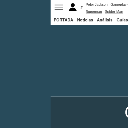
Peter Jackson
Gameplay 
Superman
Spider-Man
PORTADA
Noticias
Análisis
Guías