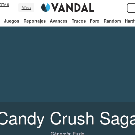
GTA 6
Más ↓
Juegos
Reportajes
Avances
Trucos
Foro
Random
Hard
Candy Crush Sag
Género/s:
Puzle