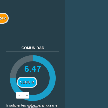
RAR
COMUNIDAD
6.47
SEGUIR
Insuficientes votos para figurar en
3
votos