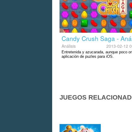
Candy Crush Saga - Anál
Análisis
2013-02-12 0
Entretenida y azucarada, aunque poco ori
aplicación de puzles para iOS.
JUEGOS RELACIONA