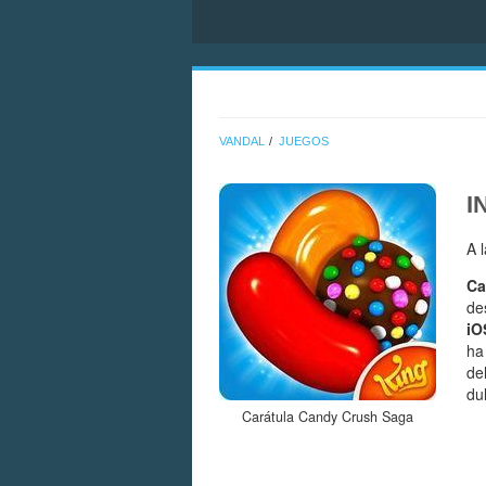
VANDAL
JUEGOS
I
A 
Ca
de
iO
ha
de
du
Carátula Candy Crush Saga