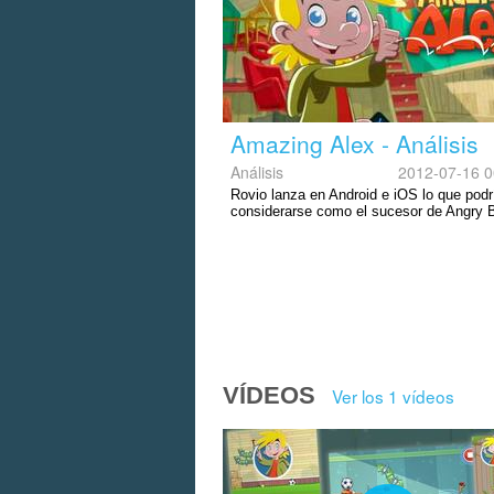
Amazing Alex - Análisis
Análisis
2012-07-16 0
Rovio lanza en Android e iOS lo que podr
considerarse como el sucesor de Angry B
VÍDEOS
Ver los 1 vídeos