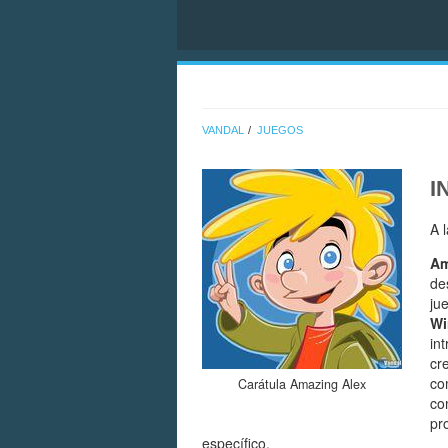
VANDAL
JUEGOS
I
A 
Am
de
ju
Wi
in
cr
co
Carátula Amazing Alex
co
pr
específico.