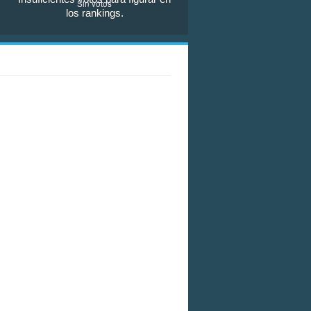
Sin votos
los rankings.