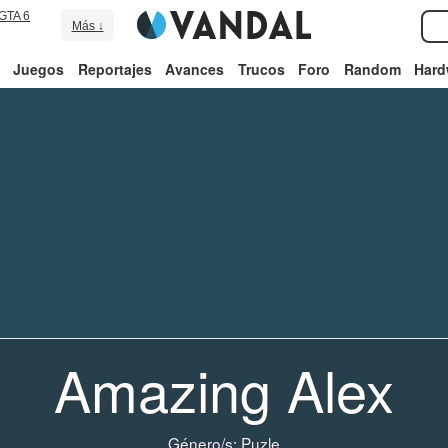
GTA 6
Más ↓
Juegos
Reportajes
Avances
Trucos
Foro
Random
Hard
Amazing Alex
Género/s:
Puzle