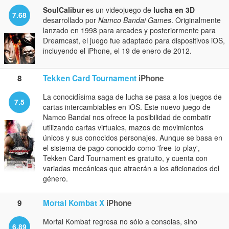
SoulCalibur
es un videojuego de
lucha en 3D
7.68
desarrollado por
Namco Bandai Games
. Originalmente
lanzado en 1998 para arcades y posteriormente para
Dreamcast, el juego fue adaptado para dispositivos iOS,
incluyendo el iPhone, el 19 de enero de 2012.
8
Tekken Card Tournament
iPhone
La conocidísima saga de lucha se pasa a los juegos de
7.5
cartas intercambiables en iOS. Este nuevo juego de
Namco Bandai nos ofrece la posibilidad de combatir
utilizando cartas virtuales, mazos de movimientos
únicos y sus conocidos personajes. Aunque se basa en
el sistema de pago conocido como 'free-to-play',
Tekken Card Tournament es gratuito, y cuenta con
variadas mecánicas que atraerán a los aficionados del
género.
9
Mortal Kombat X
iPhone
Mortal Kombat regresa no sólo a consolas, sino
6.89