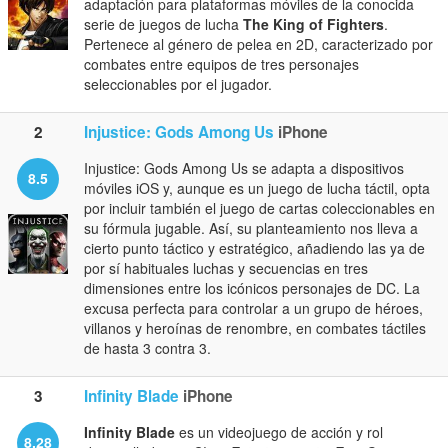
adaptación para plataformas móviles de la conocida
serie de juegos de lucha
The King of Fighters
.
Pertenece al género de pelea en 2D, caracterizado por
combates entre equipos de tres personajes
seleccionables por el jugador.
2
Injustice: Gods Among Us
iPhone
Injustice: Gods Among Us se adapta a dispositivos
8.5
móviles iOS y, aunque es un juego de lucha táctil, opta
por incluir también el juego de cartas coleccionables en
su fórmula jugable. Así, su planteamiento nos lleva a
cierto punto táctico y estratégico, añadiendo las ya de
por sí habituales luchas y secuencias en tres
dimensiones entre los icónicos personajes de DC. La
excusa perfecta para controlar a un grupo de héroes,
villanos y heroínas de renombre, en combates táctiles
de hasta 3 contra 3.
3
Infinity Blade
iPhone
Infinity Blade
es un videojuego de acción y rol
8.28