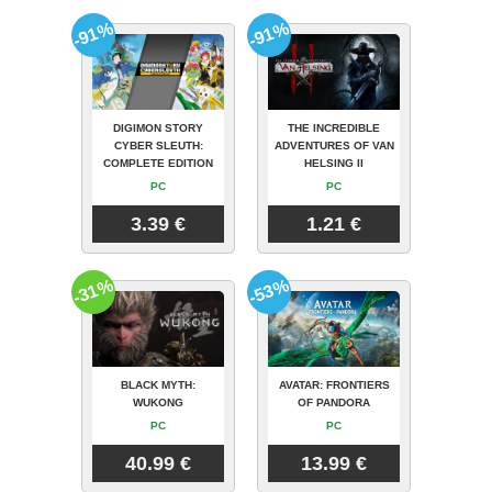
-91%
-91%
DIGIMON STORY
THE INCREDIBLE
CYBER SLEUTH:
ADVENTURES OF VAN
COMPLETE EDITION
HELSING II
PC
PC
3.39 €
1.21 €
-31%
-53%
BLACK MYTH:
AVATAR: FRONTIERS
WUKONG
OF PANDORA
PC
PC
40.99 €
13.99 €