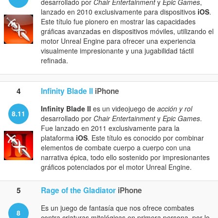
desarrollado por
Chair Entertainment
y
Epic Games
,
lanzado en 2010 exclusivamente para dispositivos
iOS
.
Este título fue pionero en mostrar las capacidades
gráficas avanzadas en dispositivos móviles, utilizando el
motor Unreal Engine para ofrecer una experiencia
visualmente impresionante y una jugabilidad táctil
refinada.
4
Infinity Blade II
iPhone
Infinity Blade II
es un videojuego de
acción y rol
8.11
desarrollado por
Chair Entertainment
y
Epic Games
.
Fue lanzado en 2011 exclusivamente para la
plataforma
iOS
. Este título es conocido por combinar
elementos de combate cuerpo a cuerpo con una
narrativa épica, todo ello sostenido por impresionantes
gráficos potenciados por el motor Unreal Engine.
5
Rage of the Gladiator
iPhone
Es un juego de fantasía que nos ofrece combates
8
contra criaturas mitológicas en primera persona, por lo