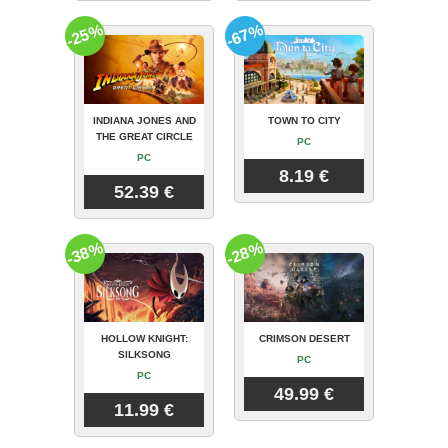
-25%
-67%
INDIANA JONES AND
TOWN TO CITY
THE GREAT CIRCLE
PC
PC
8.19 €
52.39 €
-38%
-28%
HOLLOW KNIGHT:
CRIMSON DESERT
SILKSONG
PC
PC
49.99 €
11.99 €