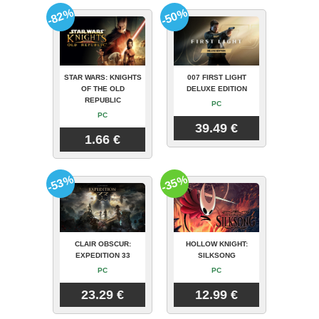
-82%
-50%
STAR WARS: KNIGHTS
007 FIRST LIGHT
OF THE OLD
DELUXE EDITION
REPUBLIC
PC
PC
39.49 €
1.66 €
-53%
-35%
CLAIR OBSCUR:
HOLLOW KNIGHT:
EXPEDITION 33
SILKSONG
PC
PC
23.29 €
12.99 €