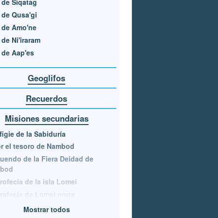
 de Siqatag
 de Qusa'gi
 de Amo'ne
 de Ni'iraram
 de Aap'es
Geoglifos
Recuerdos
Misiones secundarias
figie de la Sabiduría
r el tesoro de Nambod
tuendo de la Fiera Deidad de
bod
rofecía de la isla Lomei
rofecía de Lomei norte
Mostrar todos