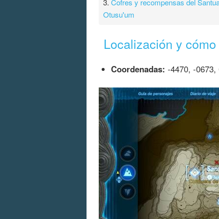
3.
Cofres y recompensas del Santua
Otusu'um
Localización y cómo 
Coordenadas:
-4470, -0673,