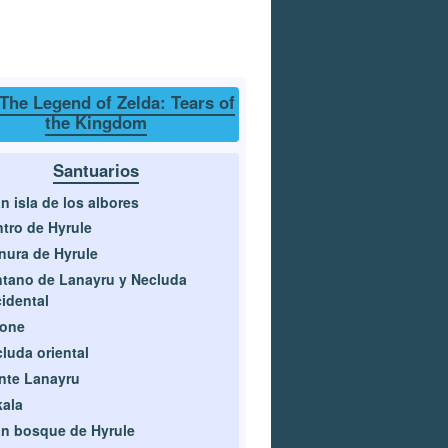
The Legend of Zelda: Tears of
the Kingdom
Santuarios
n isla de los albores
tro de Hyrule
nura de Hyrule
tano de Lanayru y Necluda
idental
rone
luda oriental
nte Lanayru
ala
n bosque de Hyrule