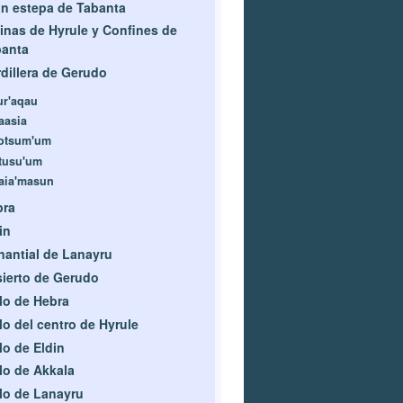
n estepa de Tabanta
inas de Hyrule y Confines de
banta
dillera de Gerudo
ur'aqau
aasia
otsum'um
tusu'um
aia'masun
bra
in
antial de Lanayru
ierto de Gerudo
lo de Hebra
lo del centro de Hyrule
lo de Eldin
lo de Akkala
lo de Lanayru