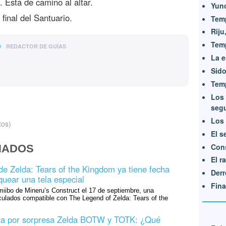
. Está de camino al altar.
Yun
 final del Santuario.
Tem
Riju
o
Temp
REDACTOR DE GUÍAS
La e
Sido
Tem
Los 
seg
Los 
tos)
El s
Cons
NADOS
El r
de Zelda: Tears of the Kingdom ya tiene fecha
Derr
quear una tela especial
Fina
miibo de Mineru’s Construct el 17 de septiembre, una
iculados compatible con The Legend of Zelda: Tears of the
iza por sorpresa Zelda BOTW y TOTK: ¿Qué