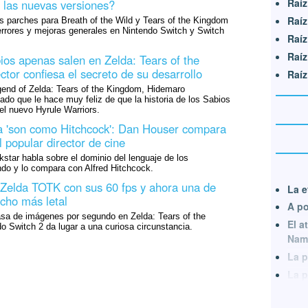
Raíz
 las nuevas versiones?
Raíz
s parches para Breath of the Wild y Tears of the Kingdom
errores y mejoras generales en Nintendo Switch y Switch
Raíz
Raíz
ios apenas salen en Zelda: Tears of the
tor confiesa el secreto de su desarrollo
Raíz
gend of Zelda: Tears of the Kingdom, Hidemaro
cado que le hace muy feliz de que la historia de los Sabios
el nuevo Hyrule Warriors.
a 'son como Hitchcock': Dan Houser compara
 popular director de cine
star habla sobre el dominio del lenguaje de los
ndo y lo compara con Alfred Hitchcock.
 Zelda TOTK con sus 60 fps y ahora una de
La e
cho más letal
A po
asa de imágenes por segundo en Zelda: Tears of the
El a
 Switch 2 da lugar a una curiosa circunstancia.
Nam
La p
La p