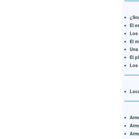
¿So
El e
Los 
El m
Una 
El p
Los 
Loca
Arm
Arma
Arma