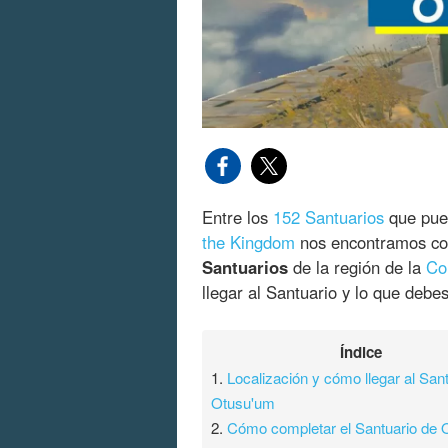
Entre los
152 Santuarios
que pue
the Kingdom
nos encontramos co
Santuarios
de la región de la
Co
llegar al Santuario y lo que debe
Índice
1.
Localización y cómo llegar al San
Otusu'um
2.
Cómo completar el Santuario de