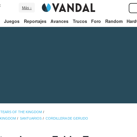
e
Más ↓
Juegos
Reportajes
Avances
Trucos
Foro
Random
Hard
 TEARS OF THE KINGDOM
E KINGDOM
SANTUARIOS
CORDILLERA DE GERUDO