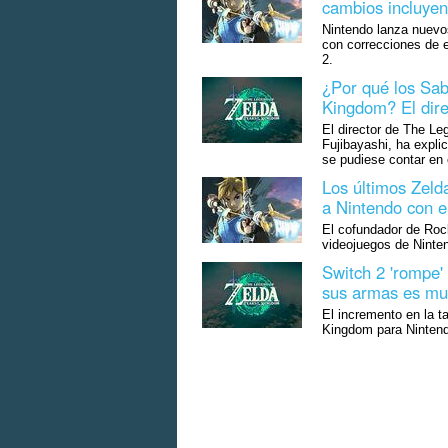
cambios incluyen
Nintendo lanza nuevo
con correcciones de 
2.
¿Por qué los Sab
Kingdom? El direc
El director de The Le
Fujibayashi, ha expli
se pudiese contar en 
Los últimos Zeld
a Nintendo con el
El cofundador de Rock
videojuegos de Ninte
Switch 2 'rompe'
sus armas es mu
El incremento en la t
Kingdom para Nintendo