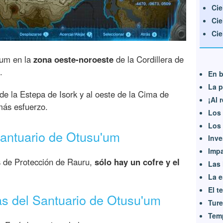
Cie
Cie
Cie
'um en la
zona oeste-noroeste
de la Cordillera de
.
En b
La p
 de la Estepa de Isork y al oeste de la Cima de
¡Al 
más esfuerzo.
Los 
Los 
antuario de Otusu'um
Inve
Impa
s de Protección de Rauru,
sólo hay un cofre y el
Las 
La 
El t
s del Santuario de Otusu'um
Ture
Temp