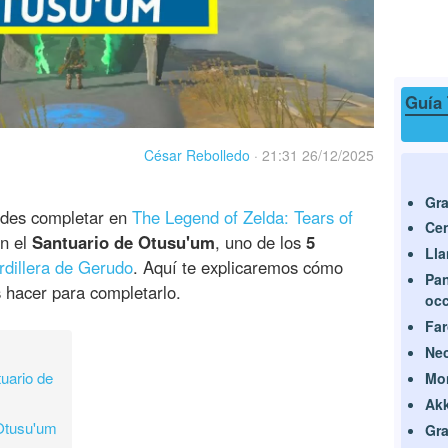
Guía 
César Rebolledo
·
21:31 26/12/2025
Gra
des completar en
The Legend of Zelda: Tears of
Cen
n el
Santuario de Otusu'um
, uno de los
5
Lla
rdillera de Gerudo
. Aquí te explicaremos cómo
Pan
s hacer para completarlo.
occ
Fa
Nec
tuario de
Mo
Akk
 Otusu'um
Gra