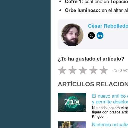
Cofre 1:
contiene un
Topacio
Orbe luminoso:
en el altar al
César Rebolled
¿Te ha gustado el artículo?
-
/5 (
0
vo
ARTÍCULOS RELACIO
El nuevo amiibo 
y permite desblo
Nintendo lanzará el a
figura con brazos art
Kingdom.
Nintendo actual