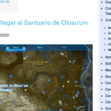
rio de
Gra
Col
Ta
Cor
llegar al Santuario de Otusu'um
S
G
 0509.
R
O
M
He
Eld
Man
Des
Cie
Cie
Cie
Cie
Cie