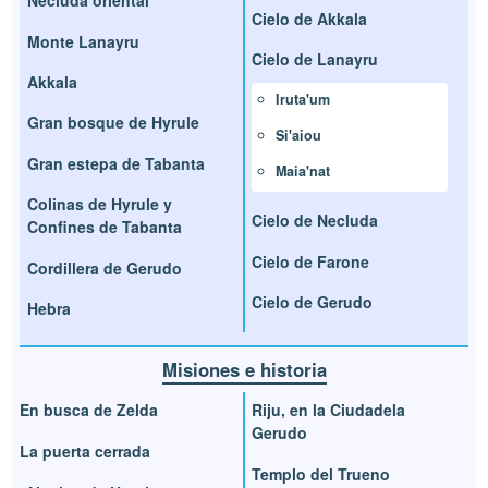
Necluda oriental
Cielo de Akkala
Monte Lanayru
Cielo de Lanayru
Akkala
Iruta'um
Gran bosque de Hyrule
Si'aiou
Gran estepa de Tabanta
Maia'nat
Colinas de Hyrule y
Cielo de Necluda
Confines de Tabanta
Cielo de Farone
Cordillera de Gerudo
Cielo de Gerudo
Hebra
Misiones e historia
En busca de Zelda
Riju, en la Ciudadela
Gerudo
La puerta cerrada
Templo del Trueno