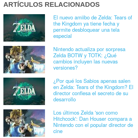
ARTÍCULOS RELACIONADOS
El nuevo amiibo de Zelda: Tears of
the Kingdom ya tiene fecha y
permite desbloquear una tela
especial
Nintendo actualiza por sorpresa
Zelda BOTW y TOTK: ¿Qué
cambios incluyen las nuevas
versiones?
¿Por qué los Sabios apenas salen
en Zelda: Tears of the Kingdom? El
director confiesa el secreto de su
desarrollo
Los últimos Zelda 'son como
Hitchcock': Dan Houser compara a
Nintendo con el popular director de
cine