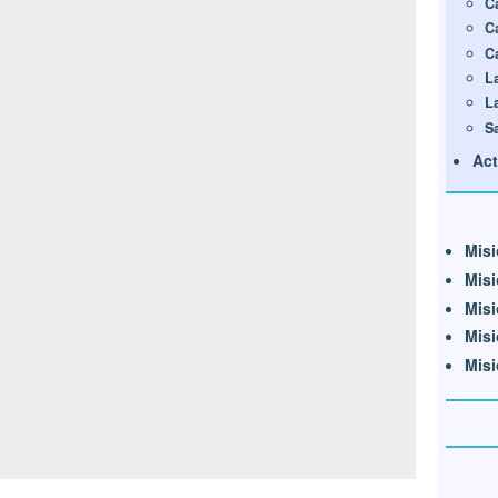
C
C
C
L
L
S
Act
Misi
Misi
Misi
Misi
Misi