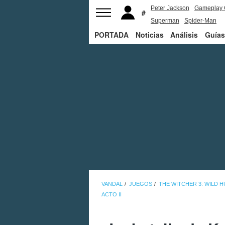
Peter Jackson
Gameplay 
Superman
Spider-Man
PORTADA
Noticias
Análisis
Guías
VANDAL
JUEGOS
THE WITCHER 3: WILD 
ACTO II