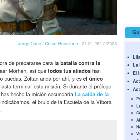
Guí
Jorge Cano
/
César Rebolledo
·
21:31 26/12/2025
Lil
a hora de prepararse para
la batalla contra la
La 
Kaer Morhen, así que
todos tus aliados
han
El 
 puedas. Zoltan anda por ahí, y es
el único
Act
asta terminar esta misión. Si durante el prólogo
Act
has hecho la misión secundaria
La caída de la
Pa
ndicábamos, el brujo de la Escuela de la Víbora
L
.
C
A
N
Va