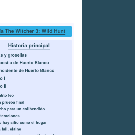
a The Witcher 3: Wild Hunt
Historia principal
as y grosellas
bestia de Huerto Blanco
incidente de Huerto Blanco
o I
o II
tito feo
a prueba final
ebo para un colihendido
lteraciones
o hay sitio como el hogar
 fail, elaine