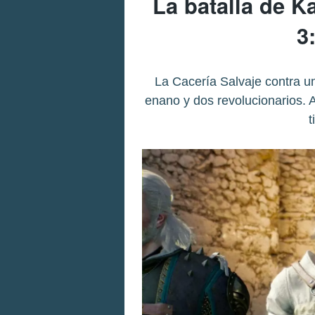
La batalla de K
3
La Cacería Salvaje contra u
enano y dos revolucionarios. A
t