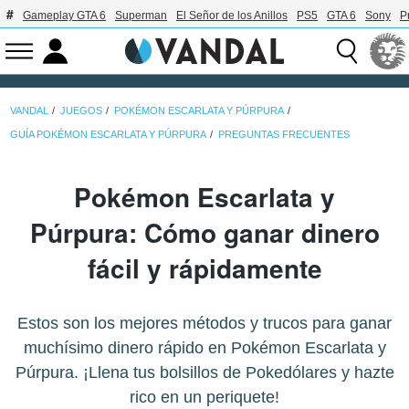
Gameplay GTA 6
Superman
El Señor de los Anillos
PS5
GTA 6
Sony
P
VANDAL
JUEGOS
POKÉMON ESCARLATA Y PÚRPURA
GUÍA POKÉMON ESCARLATA Y PÚRPURA
PREGUNTAS FRECUENTES
Pokémon Escarlata y
Púrpura: Cómo ganar dinero
fácil y rápidamente
Estos son los mejores métodos y trucos para ganar
muchísimo dinero rápido en Pokémon Escarlata y
Púrpura. ¡Llena tus bolsillos de Pokedólares y hazte
rico en un periquete!