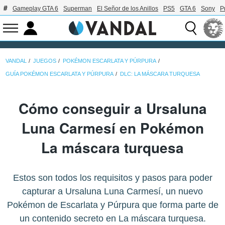
Gameplay GTA 6
Superman
El Señor de los Anillos
PS5
GTA 6
Sony
P
VANDAL
JUEGOS
POKÉMON ESCARLATA Y PÚRPURA
GUÍA POKÉMON ESCARLATA Y PÚRPURA
DLC: LA MÁSCARA TURQUESA
Cómo conseguir a Ursaluna
Luna Carmesí en Pokémon
La máscara turquesa
Estos son todos los requisitos y pasos para poder
capturar a Ursaluna Luna Carmesí, un nuevo
Pokémon de Escarlata y Púrpura que forma parte de
un contenido secreto en La máscara turquesa.