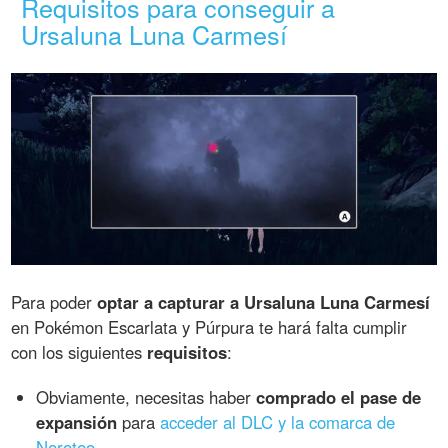
Requisitos para conseguir a
Ursaluna Luna Carmesí
Para poder
optar a capturar a Ursaluna Luna Carmesí
en Pokémon Escarlata y Púrpura te hará falta cumplir
con los siguientes
requisitos
:
Obviamente, necesitas haber
comprado el pase de
expansión
para
acceder al DLC y la comarca de
Noroteo
.