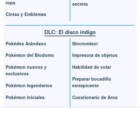
ropa
secreta
Cintas y Emblemas
DLC: El disco índigo
Pokédex Arándano
Sincromisor
Pokémon del Biodomo
Impresora de objetos
Pokémon nuevos y
Habilidad de volar
exclusivos
Preparar bocadillo
Pokémon legendarios
extrapicante
Pokémon iniciales
Cuestionario de Aroa
Viajar a la Academia
Intercambios club de liga
Arándano
Libro de Brie y final
Evoluciones exclusivas
secreto
Objetos evolutivos
Historia secreta Team Star