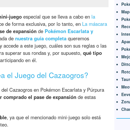
Poké
Mapa
ini-juego
especial que se lleva a cabo en
la
Pok
e de forma exclusiva, por lo tanto, en
La máscara
Rec
se de expansión
de
Pokémon Escarlata y
Int
rada de
nuestra guía completa
queremos
Apar
y accede a este juego, cuáles son sus reglas o las
Poké
ra superar sus rondas y, por supuesto,
qué tipo
Mej
rticipando en él.
Ditt
Roto
a el Juego del Cazaogros?
Taur
Meo
go del Cazaogros en Pokémon Escarlata y Púrpura
Eeve
r comprado el pase de expansión
de estas
Zoru
Char
ble
, ya que el mencionado mini-juego solo está
teo.