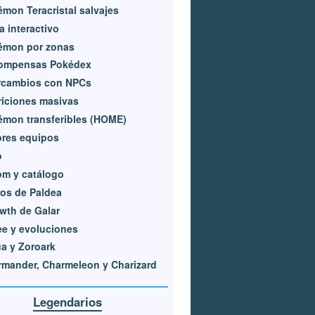
mon Teracristal salvajes
 interactivo
émon por zonas
ompensas Pokédex
ercambios con NPCs
iciones masivas
mon transferibles (HOME)
ores equipos
o
m y catálogo
os de Paldea
wth de Galar
e y evoluciones
a y Zoroark
mander, Charmeleon y Charizard
Legendarios