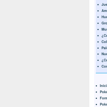
Jue
Amu
Hue
Gro
Mu
¿Cu
Col
Pal
Nue
¿C
Con
Inic
Pok
For
Pok