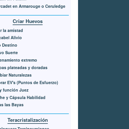
cadet en Armarouge o Ceruledge
Criar Huevos
r la amistad
abel Alivio
 Destino
vo Suerte
enamiento extremo
as plateadas y doradas
iar Naturalezas
rar EV's (Puntos de Esfuerzo)
 y función Juez
he y Cápsula Habilidad
s las Bayas
Teracristalización
loquear Teraincursiones