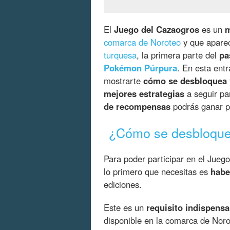
El
Juego del Cazaogros
es un
m
comarca de Noroteo
y que aparec
turquesa
, la primera parte del
pa
Pokémon Púrpura
. En esta ent
mostrarte
cómo se desbloquea
mejores estrategias
a seguir pa
de recompensas
podrás ganar pa
¿Cómo se desbloque
Para poder participar en el Jue
lo primero que necesitas es
habe
ediciones.
Este es un
requisito indispensa
disponible en la comarca de Noro