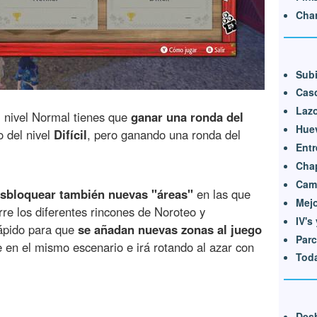
Char
Subi
Casc
Lazo
l nivel Normal tienes que
ganar una ronda del
Hue
o del nivel
Difícil
, pero ganando una ronda del
Entr
Chap
Camb
sbloquear también nuevas "áreas"
en las que
Mejo
re los diferentes rincones de Noroteo y
IV's
rápido para que
se añadan nuevas zonas al juego
Parc
e en el mismo escenario e irá rotando al azar con
Toda
Desb