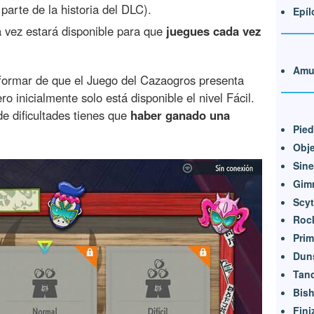
arte de la historia del DLC).
Epíl
 vez estará disponible para que
juegues cada vez
Amul
nformar de que el Juego del Cazaogros presenta
ero inicialmente solo está disponible el nivel Fácil.
e dificultades tienes que
haber ganado una
Pied
Obje
Sine
Gim
Scyt
Rock
Prim
Dun
Tan
Bish
Fini