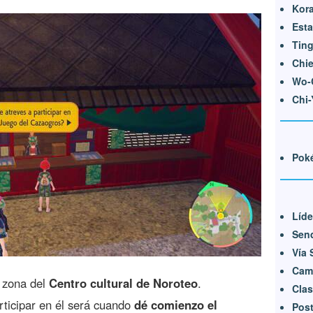
Kora
Esta
Tin
Chi
Wo-
Chi-
Pok
Líde
Sen
Vía 
Cam
a zona del
Centro cultural de Noroteo
.
Cla
rticipar en él será cuando
dé comienzo el
Pos