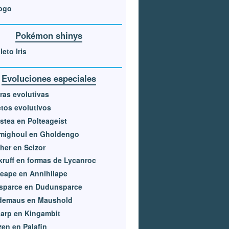
ogo
Pokémon shinys
eto Iris
Evoluciones especiales
ras evolutivas
tos evolutivos
stea en Polteageist
mighoul en Gholdengo
her en Scizor
ruff en formas de Lycanroc
eape en Annihilape
sparce en Dudunsparce
demaus en Maushold
arp en Kingambit
zen en Palafin