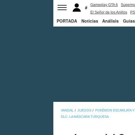
Gameplay GTA 6
Superm
El Señor de los Anillos
PS
PORTADA
Noticias
Análisis
Guías
VANDAL
JUEGOS
POKÉMON ESCARLATA Y
DLC: LA MÁSCARA TURQUESA