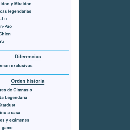
idon y Miraidon
cas legendarias
g-Lu
en-Pao
Chien
Yu
Diferencias
émon exclusivos
Orden historia
res de Gimnasio
da Legendaria
Stardust
ino a casa
ses y exámenes
t-game