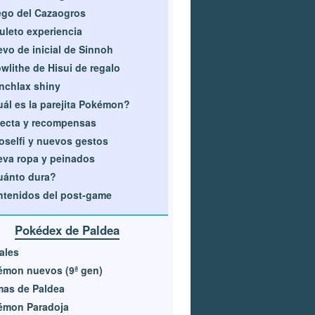
go del Cazaogros
leto experiencia
vo de inicial de Sinnoh
wlithe de Hisui de regalo
nchlax shiny
ál es la parejita Pokémon?
ecta y recompensas
oselfi y nuevos gestos
va ropa y peinados
uánto dura?
tenidos del post-game
Pokédex de Paldea
iales
émon nuevos (9ª gen)
mas de Paldea
émon Paradoja