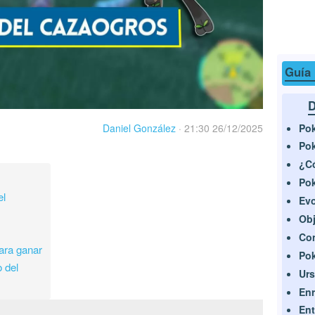
Guía
D
Pok
Daniel González
·
21:30 26/12/2025
Pok
¿Có
Po
el
Evo
Obj
Con
ara ganar
Po
 del
Urs
Enr
En