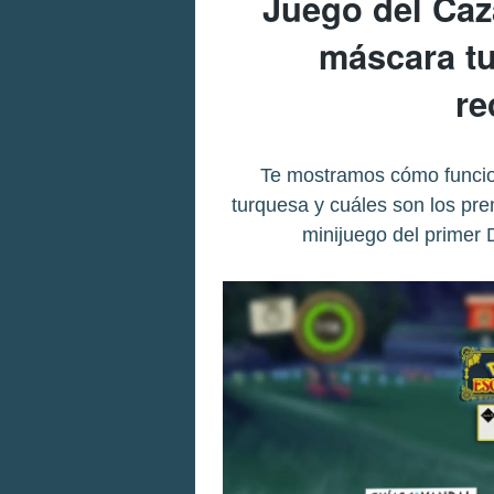
Juego del Ca
máscara t
r
Te mostramos cómo funcio
turquesa y cuáles son los pr
minijuego del primer