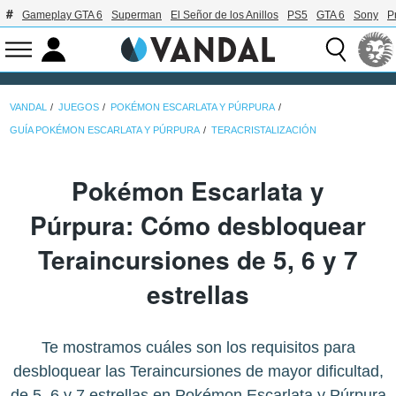
Gameplay GTA 6
Superman
El Señor de los Anillos
PS5
GTA 6
Sony
P
VANDAL
JUEGOS
POKÉMON ESCARLATA Y PÚRPURA
GUÍA POKÉMON ESCARLATA Y PÚRPURA
TERACRISTALIZACIÓN
Pokémon Escarlata y
Púrpura: Cómo desbloquear
Teraincursiones de 5, 6 y 7
estrellas
Te mostramos cuáles son los requisitos para
desbloquear las Teraincursiones de mayor dificultad,
de 5, 6 y 7 estrellas en Pokémon Escarlata y Púrpura