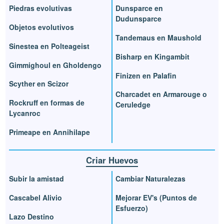
Piedras evolutivas
Dunsparce en
Dudunsparce
Objetos evolutivos
Tandemaus en Maushold
Sinestea en Polteageist
Bisharp en Kingambit
Gimmighoul en Gholdengo
Finizen en Palafin
Scyther en Scizor
Charcadet en Armarouge o
Rockruff en formas de
Ceruledge
Lycanroc
Primeape en Annihilape
Criar Huevos
Subir la amistad
Cambiar Naturalezas
Cascabel Alivio
Mejorar EV's (Puntos de
Esfuerzo)
Lazo Destino