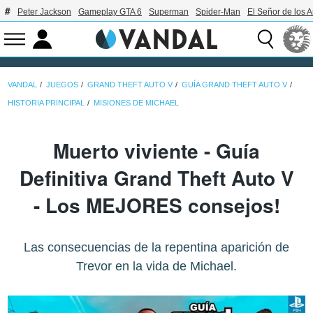
Peter Jackson
Gameplay GTA 6
Superman
Spider-Man
El Señor de los A
VANDAL
JUEGOS
GRAND THEFT AUTO V
GUÍA GRAND THEFT AUTO V
HISTORIA PRINCIPAL
MISIONES DE MICHAEL
Muerto viviente - Guía
Definitiva Grand Theft Auto V
- Los MEJORES consejos!
Las consecuencias de la repentina aparición de
Trevor en la vida de Michael.