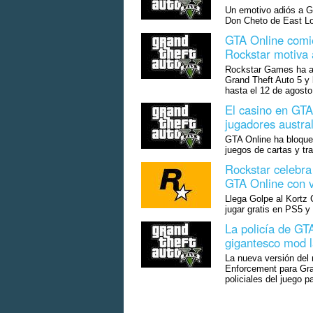
Un emotivo adiós a Gr
Don Cheto de East Lo
GTA Online comie
Rockstar motiva a
Rockstar Games ha an
Grand Theft Auto 5 y
hasta el 12 de agosto
El casino en GTA 
jugadores austra
GTA Online ha bloquea
juegos de cartas y tr
Rockstar celebra
GTA Online con v
Llega Golpe al Kortz 
jugar gratis en PS5 y 
La policía de GT
gigantesco mod la
La nueva versión de
Enforcement para Gra
policiales del juego 