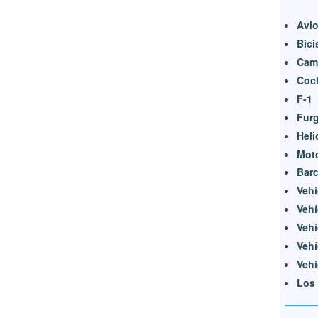
Avi
Bici
Cam
Coc
F-1
Fur
Heli
Moto
Barc
Vehí
Vehí
Vehí
Vehí
Vehí
Los 