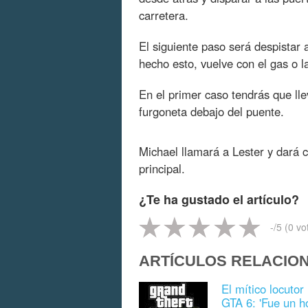
carretera.
El siguiente paso será despistar a
hecho esto, vuelve con el gas o la 
En el primer caso tendrás que llev
furgoneta debajo del puente.
Michael llamará a Lester y dará 
principal.
¿Te ha gustado el artículo?
-
/5 (
0
vo
ARTÍCULOS RELACIO
El mítico locuto
GTA 6: 'Fue un h