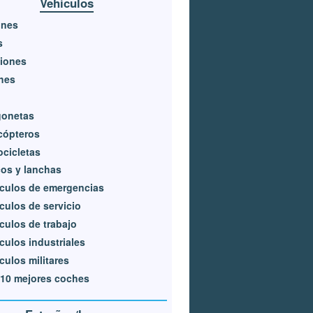
Vehículos
ones
s
iones
hes
gonetas
cópteros
cicletas
os y lanchas
culos de emergencias
culos de servicio
culos de trabajo
culos industriales
culos militares
10 mejores coches