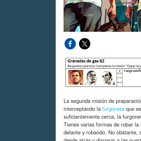
La segunda misión de preparació
interceptando la
furgoneta
que es
suficientemente cerca, la furgon
Tienes varias formas de robar l
delante y robando. No obstante, s
desde atrás y disparar a las pue