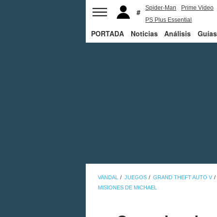
Spider-Man
Prime Video
PS Plus Essential
PORTADA
Noticias
George R.R. Martin
Análisis
Guías
VANDAL
JUEGOS
GRAND THEFT AUTO V
MISIONES DE MICHAEL