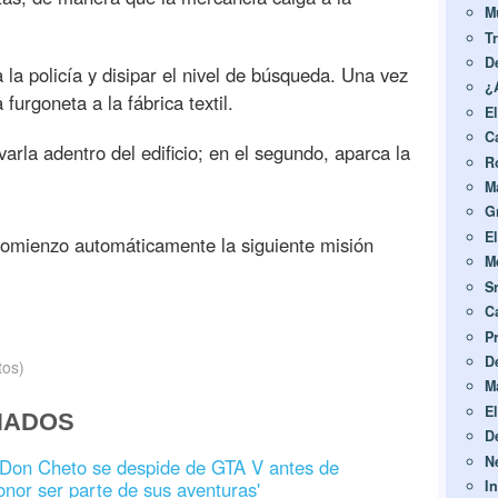
M
T
D
 la policía y disipar el nivel de búsqueda. Una vez
¿
furgoneta a la fábrica textil.
E
C
arla adentro del edificio; en el segundo, aparca la
R
M
G
E
comienzo automáticamente la siguiente misión
Me
S
C
P
D
tos)
Ma
E
NADOS
D
N
r Don Cheto se despide de GTA V antes de
onor ser parte de sus aventuras'
In