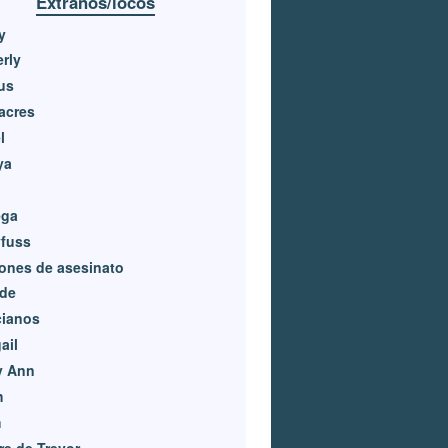
Extraños/locos
y
rly
us
acres
l
ya
ga
yfuss
ones de asesinato
de
cianos
ail
y Ann
h
m
e de Trevor