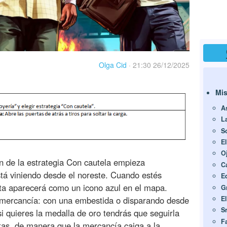
Olga Cid
·
21:30 26/12/2025
Mis
A
L
S
E
Oj
n de la estrategia Con cautela empieza
C
tá viniendo desde el noreste. Cuando estés
E
eta aparecerá como un icono azul en el mapa.
G
a mercancía: con una embestida o disparando desde
El
Sr
i quieres la medalla de oro tendrás que seguirla
F
rtas, de manera que la mercancía caiga a la