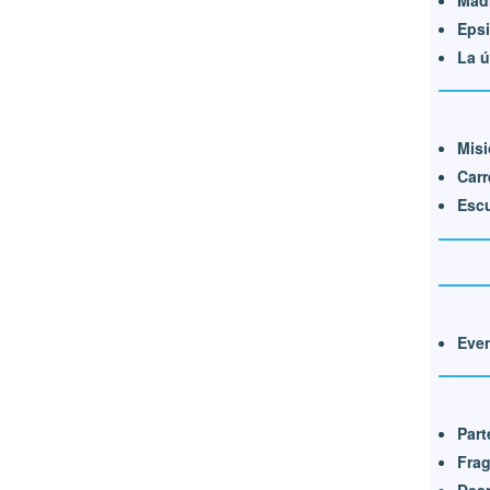
Epsi
La ú
Mis
Carr
Escu
Even
Part
Frag