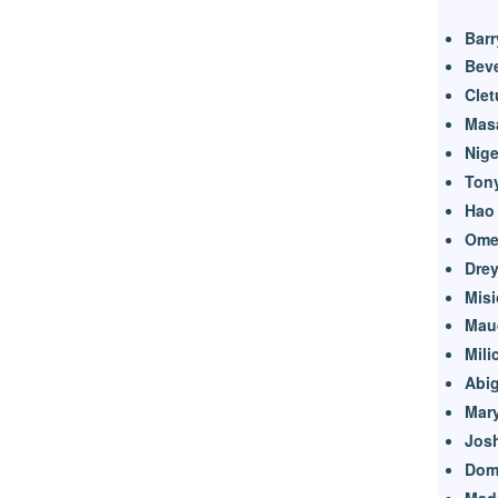
Barr
Beve
Clet
Mas
Nige
Ton
Hao
Ome
Dre
Misi
Mau
Mili
Abig
Mar
Jos
Do
Madr