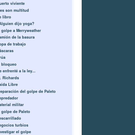
uerto viviente
res son multitud
e libro
Alguien dijo yoga?
l golpe a Merryweather
amión de la basura
opa de trabajo
áscaras
rúa
l bloqueo
 enfrenté a la ley...
r. Richards
aída Libre
reparación del golpe de Paleto
epredador
terial militar
l golpe de Paleto
escarrillado
egocios turbios
vestigar el golpe