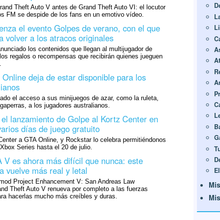
D
and Theft Auto V antes de Grand Theft Auto VI: el locutor
s FM se despide de los fans en un emotivo vídeo.
L
nza el evento Golpes de verano, con el que
L
 volver a los atracos originales
C
unciado los contenidos que llegan al multijugador de
A
 los regalos o recompensas que recibirán quienes jueguen
A
.
R
Online deja de estar disponible para los
A
lianos
P
do el acceso a sus minijuegos de azar, como la ruleta,
C
agaperras, a los jugadores australianos.
L
 el lanzamiento de Golpe al Kortz Center en
B
arios días de juego gratuito
G
Center a GTA Online, y Rockstar lo celebra permitiéndonos
Xbox Series hasta el 20 de julio.
T
A V es ahora más difícil que nunca: este
D
 vuelve más real y letal
E
l mod Project Enhancement V: San Andreas Law
Mis
nd Theft Auto V renueva por completo a las fuerzas
para hacerlas mucho más creíbles y duras.
Mis