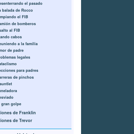
esenterrando el pasado
a balada de Rocco
impiando el FIB
amión de bomberos
salto al FIB
tando cabos
euniendo a la familia
mor de padre
roblemas legales
ataclismo
ecciones para padres
arreras de pinchos
auntlet
uneladora
esviado
l gran golpe
iones de Franklin
iones de Trevor