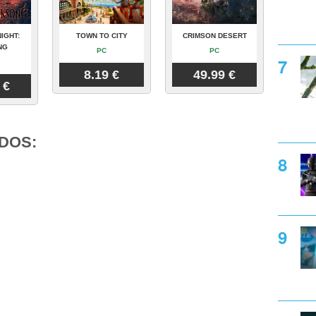
IGHT:
TOWN TO CITY
CRIMSON DESERT
NG
PC
PC
8.19 €
49.99 €
 €
DOS: