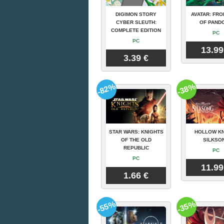
DIGIMON STORY
AVATAR: FRO
CYBER SLEUTH:
OF PAND
COMPLETE EDITION
PC
PC
13.99
3.39 €
-82%
-38%
STAR WARS: KNIGHTS
HOLLOW KN
OF THE OLD
SILKSO
REPUBLIC
PC
PC
11.99
1.66 €
-55%
-35%