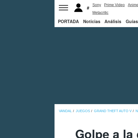
Sony
Prime Video
Anim
Metacritic
PORTADA
Noticias
Análisis
Guías
VANDAL
JUEGOS
GRAND THEFT AUTO V
N
Golpe a la