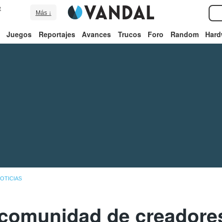
e
Más ↓
Juegos
Reportajes
Avances
Trucos
Foro
Random
Hard
OTICIAS
 comunidad de creadore