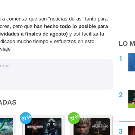
a comentar que son "noticias duras" tanto para
dores, pero que
han hecho todo lo posible para
ividades a finales de agosto)
y así facilitar la
edicado mucho tiempo y esfuerzos en esto.
LO M
viaje".
ACTOR
ADAS
-91%
-31%