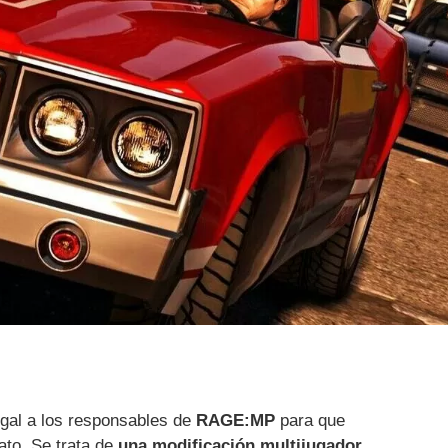
egal a los responsables de
RAGE:MP
para que
ato. Se trata de
una modificación multijugador