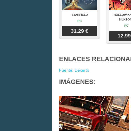
STARFIELD
HOLLOW KN
SILKSO
PC
PC
31.29 €
12.99
ENLACES RELACIONA
Fuente: Dexerto
IMÁGENES: