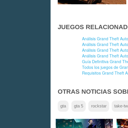
JUEGOS RELACIONAD
Análisis Grand Theft Aut
Análisis Grand Theft Aut
Análisis Grand Theft Aut
Análisis Grand Theft Au
Guía Definitiva Grand T
Todos los juegos de Gran
Requisitos Grand Theft A
OTRAS NOTICIAS SOB
gta
gta 5
rockstar
take-t