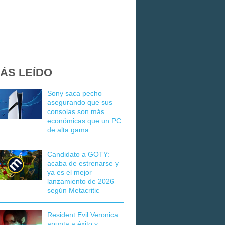
ÁS LEÍDO
Sony saca pecho
asegurando que sus
consolas son más
económicas que un PC
de alta gama
Candidato a GOTY:
acaba de estrenarse y
ya es el mejor
lanzamiento de 2026
según Metacritic
Resident Evil Veronica
apunta a éxito y