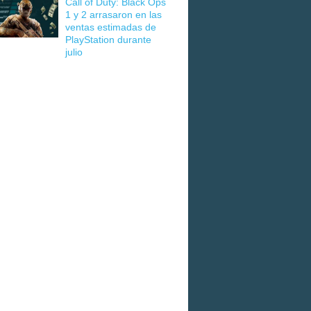
Call of Duty: Black Ops
1 y 2 arrasaron en las
ventas estimadas de
PlayStation durante
julio