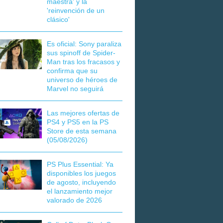
maestra' y la
'reinvención de un
clásico'
Es oficial: Sony paraliza
sus spinoff de Spider-
Man tras los fracasos y
confirma que su
universo de héroes de
Marvel no seguirá
Las mejores ofertas de
PS4 y PS5 en la PS
Store de esta semana
(05/08/2026)
PS Plus Essential: Ya
disponibles los juegos
de agosto, incluyendo
el lanzamiento mejor
valorado de 2026