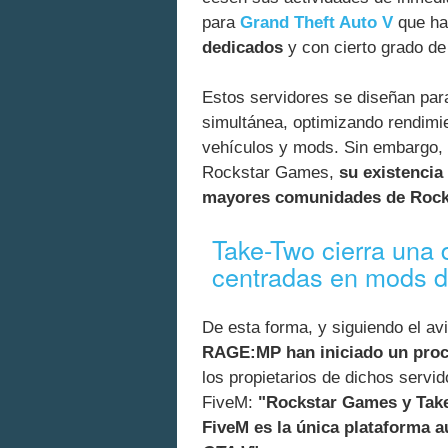
para
Grand Theft Auto V
que ha 
dedicados
y con cierto grado de
Estos servidores se diseñan par
simultánea, optimizando rendimi
vehículos y mods. Sin embargo, t
Rockstar Games,
su existencia
mayores comunidades de Rocks
Take-Two cierra una 
centradas en mods 
De esta forma, y siguiendo el av
RAGE:MP han iniciado un proc
los propietarios de dichos servi
FiveM:
"Rockstar Games y Take
FiveM es la única plataforma a