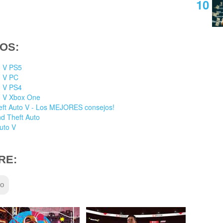
OS:
o V PS5
o V PC
o V PS4
to V Xbox One
heft Auto V - Los MEJORES consejos!
d Theft Auto
uto V
RE:
wo