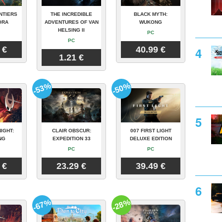
NTIERS
THE INCREDIBLE
BLACK MYTH:
ORA
ADVENTURES OF VAN
WUKONG
HELSING II
PC
PC
 €
40.99 €
1.21 €
-53%
-50%
IGHT:
CLAIR OBSCUR:
007 FIRST LIGHT
NG
EXPEDITION 33
DELUXE EDITION
PC
PC
 €
23.29 €
39.49 €
-67%
-28%