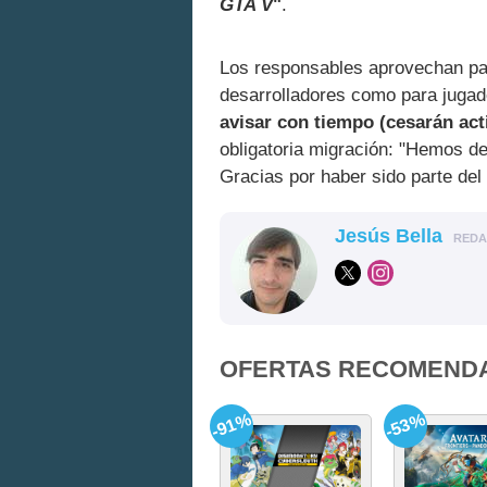
GTA V
"
.
Los responsables aprovechan par
desarrolladores como para juga
avisar con tiempo (cesarán act
obligatoria migración: "Hemos d
Gracias por haber sido parte del 
Jesús Bella
RED
OFERTAS RECOMEND
-91%
-53%