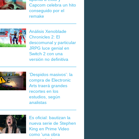
Capcom celebra un hito
conseguido por el
remake
Análisis Xenoblade
Chronicles 2: El
descomunal y particular
JRPG luce genial en
Switch 2 con una
versión no definitiva
'Despidos masivos': la
compra de Electronic
Arts traerá grandes
recortes en los
estudios, según
analistas
Es oficial: bautizan la
nueva serie de Stephen
King en Prime Video
como 'una obra