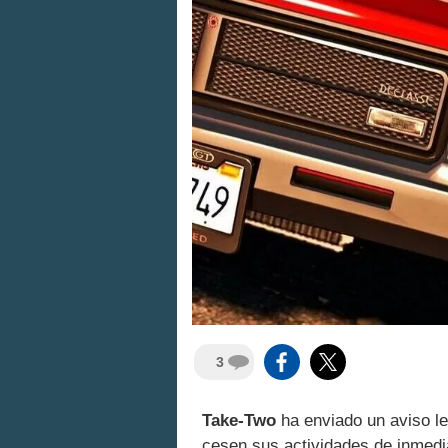
3
Take-Two
ha enviado un aviso l
cesen sus actividades de inmedi