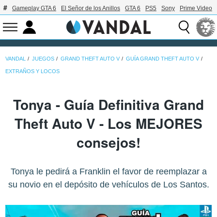
Gameplay GTA 6
El Señor de los Anillos
GTA 6
PS5
Sony
Prime Video
VANDAL
JUEGOS
GRAND THEFT AUTO V
GUÍA GRAND THEFT AUTO V
EXTRAÑOS Y LOCOS
Tonya - Guía Definitiva Grand
Theft Auto V - Los MEJORES
consejos!
Tonya le pedirá a Franklin el favor de reemplazar a
su novio en el depósito de vehículos de Los Santos.