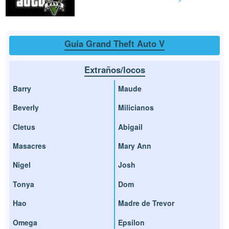
Guía Grand Theft Auto V
Extraños/locos
Barry
Maude
Beverly
Milicianos
Cletus
Abigail
Masacres
Mary Ann
Nigel
Josh
Tonya
Dom
Hao
Madre de Trevor
Omega
Epsilon