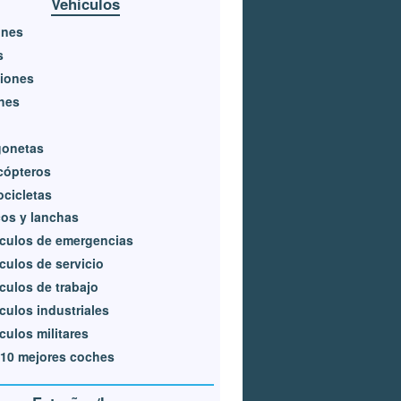
Vehículos
ones
s
iones
hes
gonetas
cópteros
cicletas
os y lanchas
culos de emergencias
culos de servicio
culos de trabajo
culos industriales
culos militares
10 mejores coches