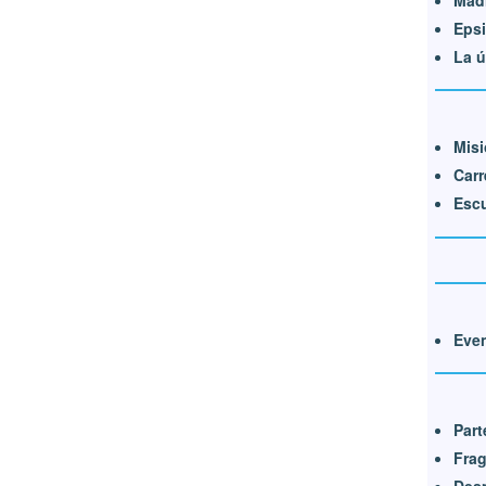
Epsi
La ú
Mis
Carr
Escu
Even
Part
Frag