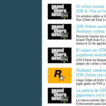
El mítico locuto
GTA 6: 'Fue un h
Un emotivo adiós a Gr
Don Cheto de East Lo
GTA Online comie
Rockstar motiva a
Rockstar Games ha an
Grand Theft Auto 5 y
hasta el 12 de agosto
El casino en GTA 
jugadores austra
GTA Online ha bloquea
juegos de cartas y tr
Rockstar celebra
GTA Online con v
Llega Golpe al Kortz 
jugar gratis en PS5 y 
La policía de GT
gigantesco mod la
La nueva versión de
Enforcement para Gra