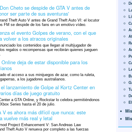
D
r Don Cheto se despide de GTA V antes de
L
onor ser parte de sus aventuras'
L
and Theft Auto V antes de Grand Theft Auto VI: el locutor
C
s FM se despide de los fans en un emotivo vídeo.
A
nza el evento Golpes de verano, con el que
A
 volver a los atracos originales
R
unciado los contenidos que llegan al multijugador de
A
 los regalos o recompensas que recibirán quienes jueguen
.
P
Online deja de estar disponible para los
C
lianos
L
do el acceso a sus minijuegos de azar, como la ruleta,
B
agaperras, a los jugadores australianos.
G
 el lanzamiento de Golpe al Kortz Center en
T
arios días de juego gratuito
D
Center a GTA Online, y Rockstar lo celebra permitiéndonos
E
Xbox Series hasta el 20 de julio.
Mis
A V es ahora más difícil que nunca: este
 vuelve más real y letal
Mis
l mod Project Enhancement V: San Andreas Law
nd Theft Auto V renueva por completo a las fuerzas