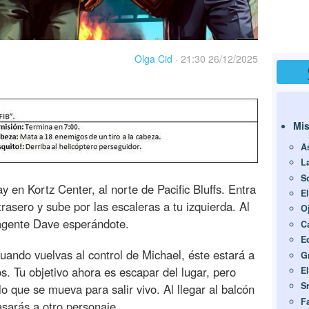
Olga Cid
·
21:30 26/12/2025
Mis
A
L
S
y en Kortz Center, al norte de Pacific Bluffs. Entra
E
 trasero y sube por las escaleras a tu izquierda. Al
Oj
 agente Dave esperándote.
C
E
uando vuelvas al control de Michael, éste estará a
G
s. Tu objetivo ahora es escapar del lugar, pero
El
Sr
o que se mueva para salir vivo. Al llegar al balcón
F
asarás a otro personaje.