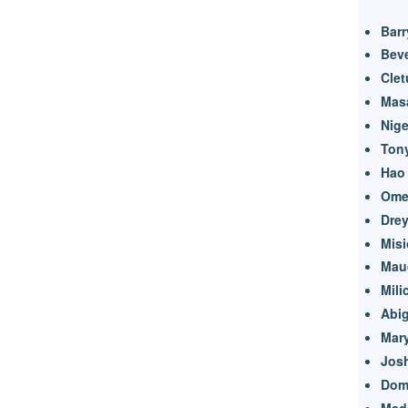
Barr
Beve
Clet
Mas
Nige
Ton
Hao
Ome
Dre
Misi
Mau
Mili
Abig
Mar
Jos
Do
Madr