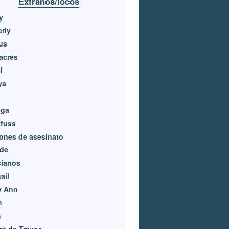
Extraños/locos
y
rly
us
acres
l
ya
ga
yfuss
ones de asesinato
de
cianos
ail
y Ann
h
m
e de Trevor