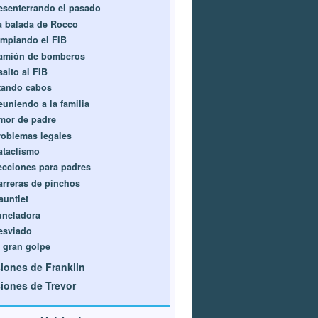
esenterrando el pasado
a balada de Rocco
impiando el FIB
amión de bomberos
salto al FIB
tando cabos
euniendo a la familia
mor de padre
roblemas legales
ataclismo
ecciones para padres
arreras de pinchos
auntlet
uneladora
esviado
l gran golpe
iones de Franklin
iones de Trevor