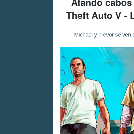
Atando cabos 
Theft Auto V -
Michael y Trevor se ven 