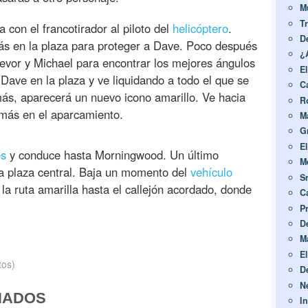
M
T
 con el francotirador al piloto del
helicóptero
.
D
s en la plaza para proteger a Dave. Poco después
¿
revor y Michael para encontrar los mejores ángulos
E
Dave en la plaza y ve liquidando a todo el que se
C
s, aparecerá un nuevo icono amarillo. Ve hacia
R
a más en el aparcamiento.
M
G
E
es
y conduce hasta Morningwood. Un último
Me
 la plaza central. Baja un momento del
vehículo
S
 la ruta amarilla hasta el callejón acordado, donde
C
P
D
Ma
E
tos)
D
N
NADOS
In