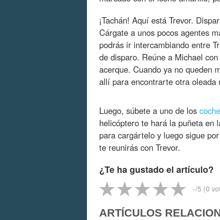
¡Tachán! Aquí está Trevor. Dispara
Cárgate a unos pocos agentes má
podrás ir intercambiando entre T
de disparo. Reúne a Michael con 
acerque. Cuando ya no queden má
allí para encontrarte otra olead
Luego, súbete a uno de los
coch
helicóptero te hará la puñeta en
para cargártelo y luego sigue por
te reunirás con Trevor.
¿Te ha gustado el artículo?
-
/5 (
0
vo
ARTÍCULOS RELACIO