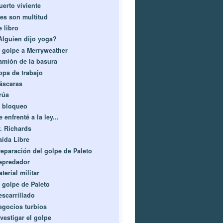
uerto viviente
res son multitud
e libro
Alguien dijo yoga?
l golpe a Merryweather
amión de la basura
opa de trabajo
áscaras
rúa
l bloqueo
 enfrenté a la ley...
r. Richards
aída Libre
reparación del golpe de Paleto
epredador
terial militar
l golpe de Paleto
escarrillado
egocios turbios
vestigar el golpe