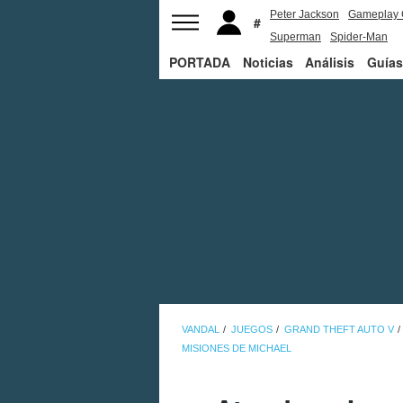
Peter Jackson
Gameplay 
Superman
Spider-Man
PORTADA
Noticias
Análisis
Guías
VANDAL
JUEGOS
GRAND THEFT AUTO V
MISIONES DE MICHAEL