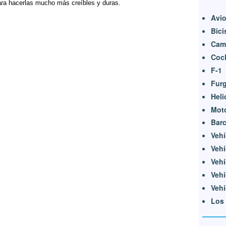
para hacerlas mucho más creíbles y duras.
Avi
Bici
Cam
Coc
F-1
Fur
Heli
Moto
Barc
Vehí
Vehí
Vehí
Vehí
Vehí
Los 