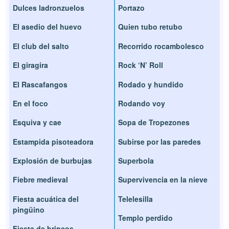
Dulces ladronzuelos
Portazo
El asedio del huevo
Quien tubo retubo
El club del salto
Recorrido rocambolesco
El giragira
Rock ‘N’ Roll
El Rascafangos
Rodado y hundido
En el foco
Rodando voy
Esquiva y cae
Sopa de Tropezones
Estampida pisoteadora
Subirse por las paredes
Explosión de burbujas
Superbola
Fiebre medieval
Supervivencia en la nieve
Fiesta acuática del
Telelesilla
pingüino
Templo perdido
Fiesta de brincos