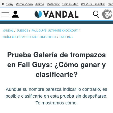
Sony
Prime Video
Anime
Metacritic
Spider-Man
PS Plus Essential
Geo
VANDAL
JUEGOS
FALL GUYS: ULTIMATE KNOCKOUT
GUÍA FALL GUYS: ULTIMATE KNOCKOUT
PRUEBAS
Prueba Galería de trompazos
en Fall Guys: ¿Cómo ganar y
clasificarte?
Aunque su nombre parezca indicar lo contrario, es
posible clasificarte en esta prueba sin despeñarse.
Te mostramos cómo.